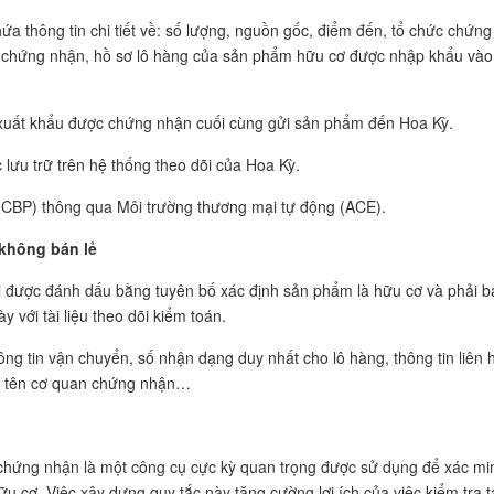
ứa thông tin chi tiết về: số lượng, nguồn gốc, điểm đến, tổ chức chứng
ẩn chứng nhận, hồ sơ lô hàng của sản phẩm hữu cơ được nhập khẩu vào
xuất khẩu được chứng nhận cuối cùng gửi sản phẩm đến Hoa Kỳ.
 lưu trữ trên hệ thống theo dõi của Hoa Kỳ.
 (CBP) thông qua Môi trường thương mại tự động (ACE).
không bán lẻ
 được đánh dấu bằng tuyên bố xác định sản phẩm là hữu cơ và phải b
y với tài liệu theo dõi kiểm toán.
ông tin vận chuyển, số nhận dạng duy nhất cho lô hàng, thông tin liên 
ơ, tên cơ quan chứng nhận…
 chứng nhận là một công cụ cực kỳ quan trọng được sử dụng để xác mi
u cơ. Việc xây dựng quy tắc này tăng cường lợi ích của việc kiểm tra t