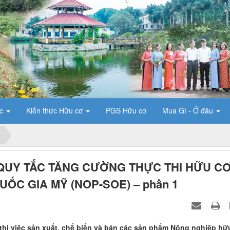
ức
Kiến thức Hữu cơ
PGS Hữu cơ
Mua Gì - Ở đâu
QUY TẮC TĂNG CƯỜNG THỰC THI HỮU CƠ
ỐC GIA MỸ (NOP-SOE) – phần 1
 thi việc sản xuất, chế biến và bán các sản phẩm Nông nghiệp hữ