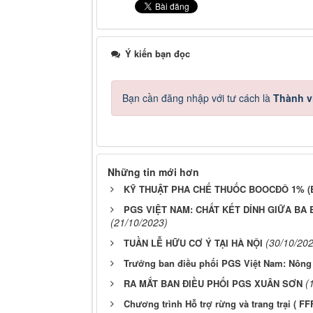
Ý kiến bạn đọc
Bạn cần đăng nhập với tư cách là
Thành v
Những tin mới hơn
KỸ THUẬT PHA CHẾ THUỐC BOOCĐÔ 1% 
PGS VIỆT NAM: CHẤT KẾT DÍNH GIỮA BA 
(21/10/2023)
(30/10/20
TUẦN LỄ HỮU CƠ Ý TẠI HÀ NỘI
Trưởng ban điều phối PGS Việt Nam: Nông 
(
RA MẮT BAN ĐIỀU PHỐI PGS XUÂN SƠN
Chương trình Hỗ trợ rừng và trang trại ( 