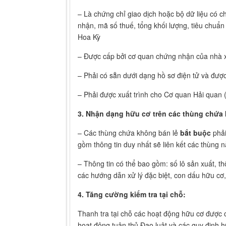
– Là chứng chỉ giao dịch hoặc bộ dữ liệu có ch
nhận, mã số thuế, tổng khối lượng, tiêu chu
Hoa Kỳ
– Được cấp bởi cơ quan chứng nhận của nhà 
– Phải có sẵn dưới dạng hồ sơ điện tử và được
– Phải được xuất trình cho Cơ quan Hải quan
3. Nhận dạng hữu cơ trên các thùng chứa 
– Các thùng chứa không bán lẻ
bắt buộc
phải
gồm thông tin duy nhất sẽ liên kết các thùng nà
– Thông tin có thể bao gồm: số lô sản xuất, th
các hướng dẫn xử lý đặc biệt, con dấu hữu c
4. Tăng cường kiểm tra tại chỗ:
Thanh tra tại chỗ các hoạt động hữu cơ được
hoạt động tuân thủ Đạo luật và các quy định hữ