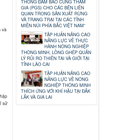
THỐNG ĐẢM BẢO CÙNG THAM
GIA (PGS) CHO CÁC BÊN LIÊN
QUAN TRONG SẢN XUẤT RỪNG
VÀ TRANG TRẠI TẠI CÁC TỈNH
MIỀN NÚI PHÍA BẮC VIỆT NAM”
n và
TẬP HUẤN NÂNG CAO
NĂNG LỰC VỀ THỰC
HÀNH NÔNG NGHIỆP
THÔNG MINH, LỒNG GHÉP QUẢN
LÝ RỦI RO THIÊN TAI VÀ GIỚI TẠI
TỈNH LÀO CAI
TẬP HUẤN NÂNG CAO
NĂNG LỰC VỀ NÔNG
NGHIỆP THÔNG MINH
THÍCH ỨNG VỚI KHÍ HẬU TẠI ĐẮK
Nhập
LẮK VÀ GIA LAI
ỉ sử