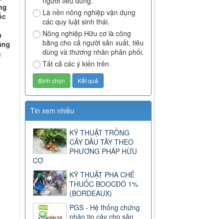
người tiêu dùng.
ng
Là nền nông nghiệp vận dụng
ốc
các quy luật sinh thái.
Nông nghiệp Hữu cơ là công
ả
bằng cho cả người sản xuất, tiêu
ăng
dùng và thương nhân phân phối.
g
Tất cả các ý kiến trên
Tin xem nhiều
KỸ THUẬT TRỒNG
CÂY DÂU TÂY THEO
PHƯƠNG PHÁP HỮU
CƠ
KỸ THUẬT PHA CHẾ
THUỐC BOOCĐÔ 1%
(BORDEAUX)
PGS - Hệ thống chứng
nhận tin cậy cho sản