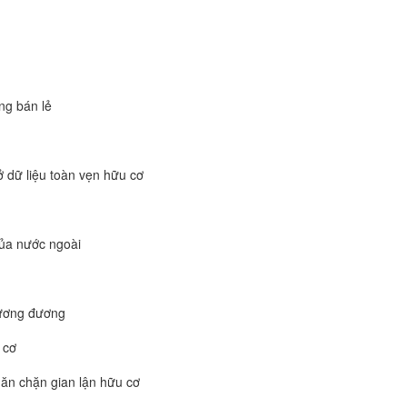
ng bán lẻ
 dữ liệu toàn vẹn hữu cơ
của nước ngoài
tương đương
 cơ
găn chặn gian lận hữu cơ