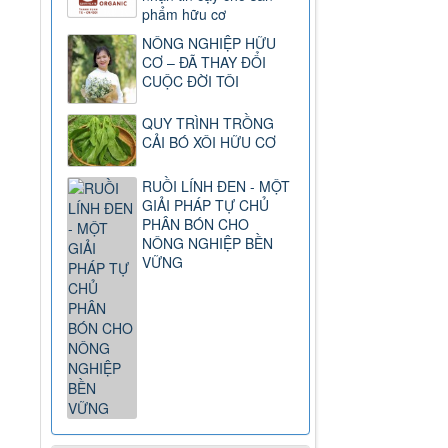
phẩm hữu cơ
NÔNG NGHIỆP HỮU
CƠ – ĐÃ THAY ĐỔI
CUỘC ĐỜI TÔI
QUY TRÌNH TRỒNG
CẢI BÓ XÔI HỮU CƠ
RUỒI LÍNH ĐEN - MỘT
GIẢI PHÁP TỰ CHỦ
PHÂN BÓN CHO
NÔNG NGHIỆP BỀN
VỮNG