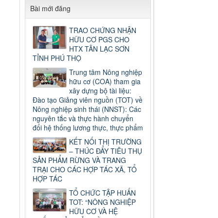
Bài mới đăng
TRAO CHỨNG NHẬN
HỮU CƠ PGS CHO
HTX TÂN LẠC SƠN
TỈNH PHÚ THỌ
Trung tâm Nông nghiệp
hữu cơ (COA) tham gia
xây dựng bộ tài liệu:
Đào tạo Giảng viên nguồn (TOT) về
Nông nghiệp sinh thái (NNST): Các
nguyên tắc và thực hành chuyển
đổi hệ thống lương thực, thực phẩm
KẾT NỐI THỊ TRƯỜNG
– THÚC ĐẨY TIÊU THỤ
SẢN PHẨM RỪNG VÀ TRANG
TRẠI CHO CÁC HỢP TÁC XÃ, TỔ
HỢP TÁC
TỔ CHỨC TẬP HUẤN
TOT: “NÔNG NGHIỆP
HỮU CƠ VÀ HỆ