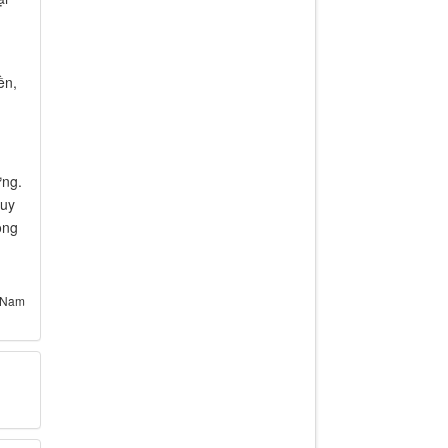
ền,
ứng.
ruy
ong
t Nam