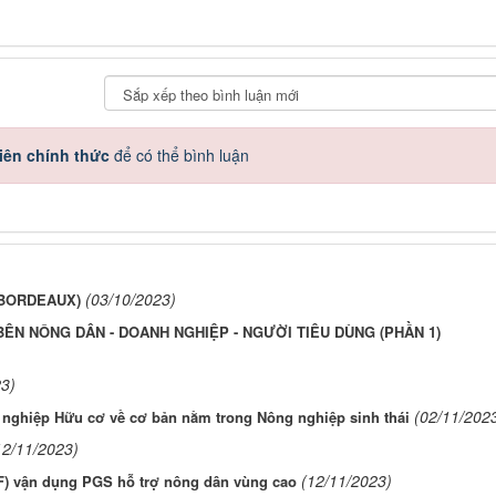
iên chính thức
để có thể bình luận
(03/10/2023)
(BORDEAUX)
BÊN NÔNG DÂN - DOANH NGHIỆP - NGƯỜI TIÊU DÙNG (PHẦN 1)
23)
(02/11/202
nghiệp Hữu cơ về cơ bản nằm trong Nông nghiệp sinh thái
12/11/2023)
(12/11/2023)
FFF) vận dụng PGS hỗ trợ nông dân vùng cao