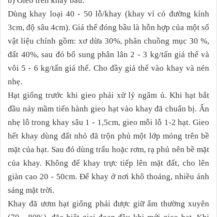
b) Gieo trên khay bầu:
Dùng khay loại 40 - 50 lỗ/khay (khay vỉ có đường kính
3cm, độ sâu 4cm). Giá thể đóng bầu là hỗn hợp của một số
vật liệu chính gồm: xơ dừa 30%, phân chuồng mục 30 %,
đất 40%, sau đó bổ sung phân lân 2 - 3 kg/tấn giá thể và
vôi 5 - 6 kg/tấn giá thể. Cho đầy giá thể vào khay và nén
nhẹ.
Hạt giống trước khi gieo phải xử lý ngâm ủ. Khi hạt bắt
đầu nảy mầm tiến hành gieo hạt vào khay đã chuẩn bị. Ấn
nhẹ lỗ trong khay sâu 1 - 1,5cm, gieo mỗi lỗ 1-2 hạt. Gieo
hết khay dùng đất nhỏ đã trộn phủ một lớp mỏng trên bề
mặt của hạt. Sau đó dùng trấu hoặc rơm, rạ phủ nên bề mặt
của khay. Không để khay trực tiếp lên mặt đất, cho lên
giàn cao 20 - 50cm. Để khay ở nơi khô thoáng, nhiều ánh
sáng mặt trời.
Khay đã ươm hạt giống phải được giữ ẩm thường xuyên