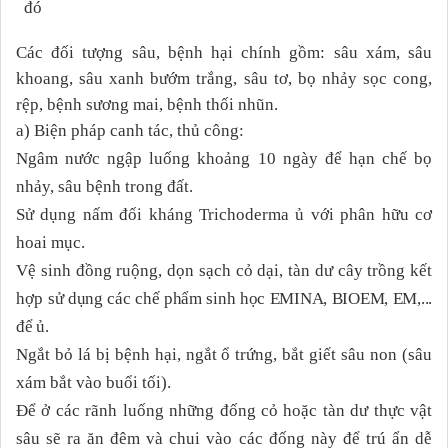
đó
Các đối tượng sâu, bệnh hại chính gồm: sâu xám, sâu
khoang, sâu xanh bướm trắng, sâu tơ, bọ nhảy sọc cong,
rệp, bệnh sương mai, bệnh thối nhũn.
a) Biện pháp canh tác, thủ công:
Ngâm nước ngập luống khoảng 10 ngày để hạn chế bọ
nhảy, sâu bệnh trong đất.
Sử dụng nấm đối kháng Trichoderma ủ với phân hữu cơ
hoai mục.
Vệ sinh đồng ruộng, dọn sạch cỏ dại,
tàn dư cây trồng kết
hợp
sử dụng các chế phẩm sinh học EMINA, BIOEM, EM,...
để ủ.
Ngắt bỏ lá bị bệnh hại, ngắt ổ trứng, bắt giết sâu non (sâu
xám bắt vào buổi tối)
.
Để ở các rãnh luống những đống cỏ hoặc tàn dư thực vật
sâu sẽ ra ăn đêm và chui vào các đống này để trú ẩn dễ