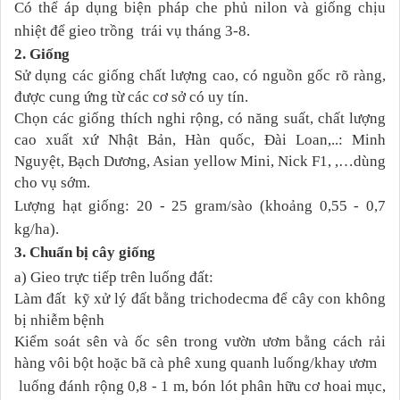
Có thể áp dụng biện pháp che phủ nilon và giống chịu
nhiệt để gieo trồng trái vụ tháng 3-8.
2. Giống
Sử dụng các giống chất lượng cao, có nguồn gốc rõ ràng,
được cung ứng từ các cơ sở có uy tín.
C
họn các giống thích nghi rộng, có năng suất, chất lượng
cao xuất xứ Nhật Bản, Hàn quốc, Đài Loan,..: Minh
Nguyệt, Bạch Dương, Asian yellow Mini,
Nick F1,
,…
dùng
cho vụ sớm.
Lượng hạt giống: 20 - 25 gram/sào (khoảng 0,55 - 0,7
kg/ha).
3. Chuẩn bị cây giống
a) Gieo trực tiếp trên luống đất:
Làm đất
kỹ x
ử lý đất bằng trichodecma để cây con không
bị nhiễm bệnh
Kiểm soát sên và ốc sên trong vườn ươm bằng cách rải
hàng vôi bột hoặc bã cà phê xung quanh luống/khay ươm
luống đánh rộng 0,8 - 1 m,
bón lót phân hữu cơ hoai mục,