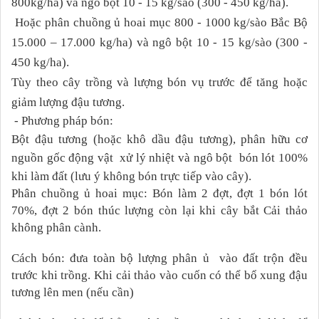
800kg/ha) và ngô bột
10 - 15
kg/sào (300 - 450 kg/ha).
Hoặc phân chuồng ủ hoai mục
8
00 -
10
00
kg/sà
o Bắc Bộ
15.000 – 17.000 kg/ha)
và ngô bột 10 - 15
kg/sào (300 -
450 kg/ha).
Tùy theo cây trồng và lượng bón vụ trước để tăng hoặc
giảm lượng đậu tương.
- Phương pháp bón:
Bột đậu tương (hoặc khô dầu đậu tương),
phân hữu cơ
nguồn gốc động vật xử lý nhiệt
và ngô bột
bón lót 100%
khi làm đất (lưu ý không bón trực tiếp vào cây)
.
Phân chuồng ủ hoai mục: Bón làm 2 đợt, đợt 1 bón lót
70%, đợt 2 bón thúc lượng còn lại khi cây bắt
Cải thảo
không phân cành.
Cách bón: đưa toàn bộ lượng phân ủ vào đất trộn đều
trước khi trồng. Khi cải thảo vào cuốn có thể bổ xung đậu
tương lên men (nếu cần)