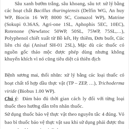
Sâu xanh bướm trắng, sâu khoang, sâu tơ:
xử lý
bằng
các
hoạt chất
Bacillus
thuringiensis
(Delfin WG,
An huy
WP
,
Biocin 16 WP, 8000 SC
,
Comazol WP),
Matrine
(
Sokupi 0.36AS,
Agri-one 1SL, Aphophis 5EC, 10EC),
Rotenone (
Newfatoc 50WP, 50SL, 75WP, 75SL,…),
Polyphenol chiết xuất từ Bồ kết, Hy thiêm, Đơn buốt, Cúc
liên chi dại (Anisaf SH-01 2SL),
Mặc dù các thuốc có
nguồn gốc thảo mộc được phép dùng nhưng không
khuyến khích vì nó cũng tiêu diệt cả thiên địch
Bệnh sương mai, thối nhũn: xử lý bằng các loại thuốc có
hoạt chất t
ổ hợp dầu thực vật
(
TP – ZEP, …),
Trichoderma
viride
(Biobus 1.00 WP).
Chú ý
: Đảm bảo đủ thời gian cách ly đối với từng loại
thuốc theo hướng dẫn trên nhãn thuốc.
Sử dụng thuốc bảo vệ thực vật theo nguyên tắc 4 đúng. Vỏ
bao bì thuốc bảo vệ thực vật sau khi sử dụng phải được thu