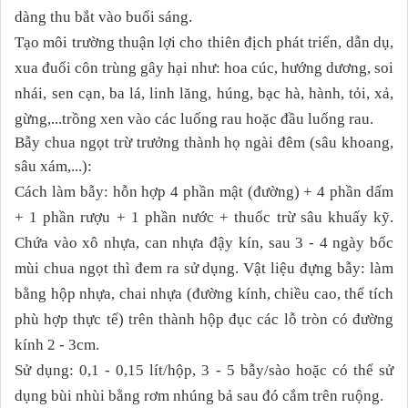
dàng thu bắt vào buổi sáng.
Tạo
môi tr
ường
thuận lợi
cho thiên địch phát triển
, dẫn dụ,
xua đuổi
côn trùng
gây hại như:
hoa cúc,
hướng dương,
soi
nhái
,
sen cạn,
ba lá, linh lăng,
húng, bạc hà, hành, tỏi, xả,
gừng,...trồng xen vào các luống rau hoặc đầu luống rau.
Bẫy chua ngọt trừ trưởng thành họ ngài đêm (sâu khoang,
sâu xám,...):
Cách làm bẫy: hỗn hợp 4 phần mật (đường) + 4 phần dấm
+ 1 phần rượu + 1 phần nước + thuốc trừ sâu khuấy kỹ.
Chứa vào xô nhựa, can nhựa đậy kín, sau 3 - 4 ngày bốc
mùi chua ngọt thì đem ra sử dụng. Vật liệu đựng bẫy: làm
bằng hộp nhựa, chai nhựa (đường kính, chiều cao, thể tích
phù hợp thực tế) trên thành hộp đục các lỗ tròn có đường
kính 2 - 3cm.
Sử dụng: 0,1 - 0,15 lít/hộp, 3 - 5 bẫy/sào hoặc có thể sử
dụng bùi nhùi bằng rơm nhúng bả sau đó cắm trên ruộng.