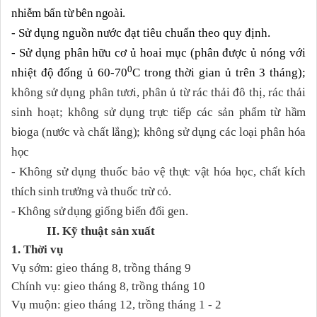
nhiễm bẩn từ bên ngoài.
-
Sử dụng nguồn nước đạt tiêu chuẩn theo quy định.
- Sử dụng phân hữu cơ ủ hoai mục (phân được ủ nóng với
0
nhiệt độ đống ủ 60-70
C trong thời gian ủ trên 3 tháng);
không sử dụng phân tươi, phân ủ từ rác thải đô thị, rác thải
sinh hoạt; k
hông sử dụng trực tiếp các sản phẩm từ hầm
bioga (nước và chất lắng); không sử dụng các loại phân hóa
học
- K
hông sử dụng thuốc
bảo vệ thực vật
hóa học
, chất kích
thích sinh trưởng và thuốc trừ cỏ.
- Không sử dụng giống biến đổi gen.
II. Kỹ thuật sản xuất
1.
Thời vụ
Vụ sớm: gieo tháng 8, trồng tháng 9
Chính vụ: gieo tháng 8, trồng tháng 10
Vụ muộn: gieo tháng 12, trồng tháng 1 - 2