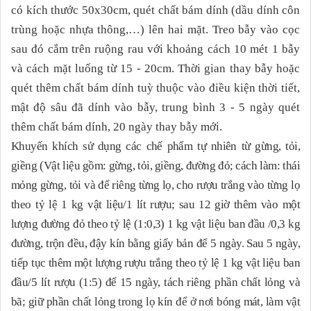
có kích thước 50x30cm, quét chất bám dính (dầu dính côn
trùng hoặc nhựa thông,…) lên hai mặt. Treo bẫy vào cọc
sau đó cắm trên ruộng rau với khoảng cách 10 mét 1 bẫy
và cách mặt luống từ 15 - 20cm. Thời gian thay bẫy hoặc
quét thêm chất bám dính tuỳ thuộc vào điều kiện thời tiết,
mật độ sâu đã dính vào bẫy, trung bình 3 - 5 ngày quét
thêm chất bám dính, 20 ngày thay bẫy mới.
Khuyến khích sử dụng các chế phẩm tự nhiên từ gừng, tỏi,
giềng (Vật liệu gồm: gừng, tỏi, giềng, đường đỏ; cách làm: thái
mỏng gừng, tỏi và để riêng từng lọ, cho rượu trắng vào từng lọ
theo tỷ lệ 1 kg vật liệu/1 lít rượu; sau 12 giờ thêm vào một
lượng đường đỏ theo tỷ lệ (1:0,3) 1 kg vật liệu ban đầu /0,3 kg
đường, trộn đều, đậy kín bằng giấy bản để 5 ngày. Sau 5 ngày,
tiếp tục thêm một lượng rượu trắng theo tỷ lệ 1 kg vật liệu ban
đầu/5 lít rượu (1:5) để 15 ngày, tách riêng phần chất lỏng và
bã; giữ phần chất lỏng trong lọ kín để ở nơi bóng mát, làm vật