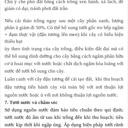
Chú ý che phủ đất bằng cách trồng xen hành, xà lách, để
giảm cỏ dại, tránh phơi đất trần
Nếu cái thảo trồng ngay sau một cây phân xanh, lượng
phân ủ giảm đi 50%. Có thể bổ xung tưới gốc tro bếp ngâm
+ đạm thực vật (đậu tương lên men) khi cây có biểu hiện
thiếu hụt
ùy theo tình trạng của cây trồng, điều kiện đất đai mà có
thể bổ sung dinh dưỡng cho cây bằng cách ngâm phân hữu
cơ ủ hoai mục với nước hoặc chắt dịch ngâm hòa loãng với
nước để tưới bổ sung cho cây.
Luân canh với cây đậu tương để cải tạo đất, khi thu hoạch
đậu tương tiến hành cày vùi toàn bộ với nơi thuận lợi
nguồn nước hoặc ủ với nơi không thuận lợi nguồn nước.
7. Tưới nước và chăm sóc
Sử dụng nguồn nước đảm bảo tiêu chuẩn theo qui định;
tưới nước đủ ẩm từ sau khi trồng đến khi thu hoạch; tiêu
nước kịp thời khi ngập úng. Áp dụng biện pháp tưới rãnh