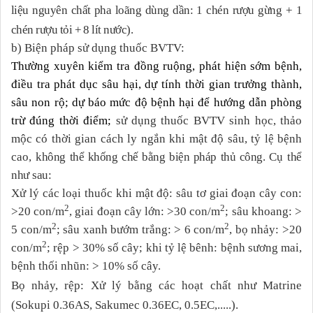
liệu nguyên chất pha loãng dùng dần: 1 chén rượu gừng + 1
chén rượu tỏi + 8 lít nước).
b) Biện pháp sử dụng thuốc BVTV:
Thường xuyên kiểm tra đồng ruộng, phát hiện sớm bệnh,
điều tra phát dục sâu hại, dự tính thời gian trưởng thành,
sâu non rộ; dự báo mức độ bệnh hại để hướng dẫn phòng
trừ đúng thời điểm;
sử dụng thuốc BVTV sinh học, thảo
mộc có thời gian cách ly ngắn khi mật độ sâu, tỷ lệ bệnh
cao,
không thể khống chế bằng biện pháp thủ công.
Cụ thể
như sau:
Xử lý các loại thuốc khi mật độ: sâu tơ giai đoạn cây con:
2
2
>20 con/m
, giai đoạn cây lớn: >30 con/m
; sâu khoang: >
2
2
5 con/m
; sâu xanh bướm trắng: > 6 con/m
, bọ nhảy: >20
2
con/m
; rệp > 30% số cây; khi tỷ lệ bênh: bệnh sương mai,
bệnh thối nhũn: > 10% số cây.
Bọ nhảy, rệp: Xử lý bằng các hoạt chất như Matrine
(
Sokupi 0.36AS,
Sakumec 0.36EC, 0.5EC
,.....).