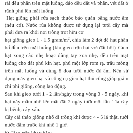
rải đều phân trên
mặt luống, đảo đều đất và phân, vét đất ở
rãnh phủ lên mặt luống.
H
ạt giống phải rửa sạch thuốc bảo quản bằng nước ấm
(nếu có). Nước rửa không được sử dụng lại tưới cây mà
phải đưa ra khỏi nơi trồng trot hữu cơ
2
hạt giống gieo 1 - 1,5 gram/m
, chia làm 2 đợt để hạt phân
bố đều trên mặt luống (khi gieo trộn hạt với đất bột). Gieo
hạt xong cào nhẹ hoặc dùng tay xoa nhẹ, đều trên mặt
luống cho đất phủ kín hạt, phủ một lớp rơm rạ, trấu mỏng
trên mặt luống và dùng ô doa tưới nước đủ ẩm. Nên s
ử
dụng máy gieo hạt và công cụ gieo hạt thủ công giúp giảm
chi phí giống, công lao động.
Sau khi gieo tưới 1 - 2 lần/ngày trong vòng 3 - 5 ngày, khi
hạt nảy mầm nhô lên mặt đất 2 ngày tưới một lần. Tỉa cây
bị bệnh, cây xấu.
Cây cải thảo giống nhổ đi trồng khi được 4 - 5 lá thật, tưới
nước đẫm trước khi nhổ 1 giờ.