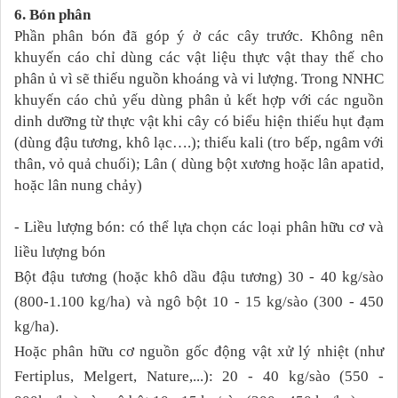
6. Bón phân
Phần phân bón đã góp ý ở các cây trước. Không nên
khuyến cáo chỉ dùng các vật liệu thực vật thay thế cho
phân ủ vì sẽ thiếu nguồn khoáng và vi lượng. Trong NNHC
khuyến cáo chủ yếu dùng phân ủ kết hợp với các nguồn
dinh dưỡng từ thực vật khi cây có biểu hiện thiếu hụt đạm
(dùng đậu tương, khô lạc….); thiếu kali (tro bếp, ngâm với
thân, vỏ quả chuối); Lân ( dùng bột xương hoặc lân apatid,
hoặc lân nung chảy)
- Liều lượng bón: có thể lựa chọn các loại phân hữu cơ và
liều lượng bón
Bột đậu tương (hoặc khô dầu đậu tương) 30 - 40
kg/sào
(800-1.100 kg/ha) và ngô bột
10 - 15
kg/sào (300 - 450
kg/ha).
Hoặc phân hữu cơ nguồn gốc động vật xử lý nhiệt (như
Fertiplus, Melgert, Nature,...)
: 20 - 40
kg/sào (550 -