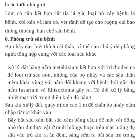
hoặc tưới nhỏ giọt.
Làm cỏ cần kết hợp cắt tỉa lá già, loại bỏ cây bệnh, lá
bệnh, xới xáo và làm cỏ, vét rãnh để tạo cho ruộng cải bao
thông thoáng, hạn chế sâu bệnh.
8. Phòng trừ sâu bện
h
Bọ nhảy đặc biệt thích cải thảo, vì thế cần chú ý để phòng
ngừa tổng hợp cùng với các loại sâu khác
Xử lý đất bằng nấm metảhizium kết hợp với Trichodecma
để loại trừ sâu non, nhộng của bọ nhảy và các sâu thân
mềm khác vùng với nấm đối kháng với bệnh thối gốc do
nấm fusarium và Rhizoctonia gây ra. Có thể xử lý bằng
nhiệt mặt trời trong điều kiện đủ nắng
Sau khi xử lý đất, quây nilon cao 1 m để chắn bọ nhảy xâm
nhập từ nơi khác vào
Bẫy bắt sâu xám băt sâu xám bằng cách để một vài đống
nhỏ tàn dư thực vật ở rãnh luôngs hoặc trên mặt luống dụ
sâu vào trú khi ra ăn đêm, sáng sớm ra bắt sâu trú trong