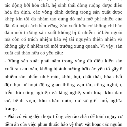
tác động bởi hóa chất, hệ sinh thái đồng ruộng được điều
hòa ổn định, các vòng dinh dưỡng trong sản xuất được
khép kín tối đa nhằm tạo dựng độ màu mỡ phì nhiêu của
đất đai một cách bền vững. Sản xuất hữu cơ không chỉ bảo
đảm môi trường sản xuất không bị ô nhiễm từ bên ngoài
mà còn có trách nhiệm bảo vệ tài nguyên thiên nhiên và
không gây ô nhiễm tới môi trường xung quanh. Vì v
ậy
, sản
xuất
cải thảo
hữu cơ yêu cầu:
- Vùng sản xuất phải nằm trong vùng đủ điều kiện sản
xuất rau an toàn, không bị ảnh hưởng bởi các yếu tố gây ô
nhiễm sản phẩm như: mùi, khói, bụi, chất thải,
hóa chất
độc hại từ hoạt động giao thông vận tải, công nghiệp,
tiểu thủ công nghiệp và làng nghề, sinh hoạt khu dân
cư, bệnh viện, khu chăn nuôi, cơ sở giết mổ, nghĩa
trang.
- Phải có vùng đệm hoặc trồng cây rào chắn để tránh nguy cơ
tiềm ẩn của việc phun thuốc bảo vệ thực vật hoặc các nguồn