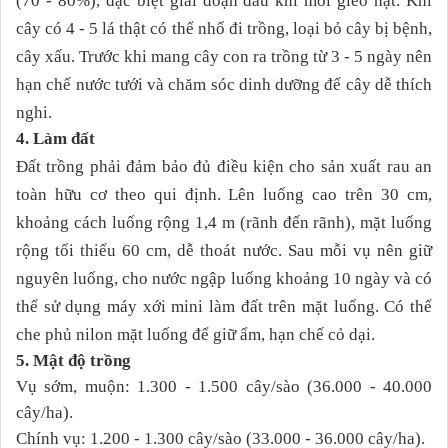
(70 - 80%), đặc biệt giai đoạn đầu khi mới gieo hạt. Khi
cây có 4 - 5 lá thật có thể nhổ đi trồng, loại bỏ cây bị bệnh,
cây xấu. Trước khi mang cây con ra trồng từ 3 - 5 ngày nên
hạn chế nước tưới và chăm sóc dinh dưỡng để cây dễ thích
nghi.
4. Làm đất
Đất trồng phải đảm bảo đủ điều kiện cho sản xuất ra
u an
toàn
hữu cơ theo qui định.
Lên luống cao trên 30 cm,
khoảng cách luống rộng 1,4 m (rãnh đến rãnh), mặt luống
rộng tối thiểu 60 cm, dễ thoát nước. Sau mỗi vụ nên giữ
nguyên luống, cho nước ngập luống khoảng 10 ngày và có
thể sử dụng máy xới mini làm đất trên mặt luống.
Có thể
che phủ nilon mặt luống để giữ ẩm, hạn chế cỏ dại.
5. Mật độ trồng
Vụ sớm, muộn: 1.300 - 1.500 cây/sào (36.000 - 40.000
cây/ha).
Chính vụ: 1.200 - 1.300 cây/sào (33.000 - 36.000 cây/ha).