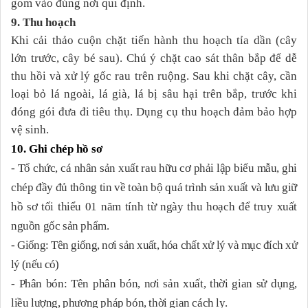
gom vào đúng nơi qui định.
9. Thu hoạch
Khi cải thảo cuộn chặt tiến hành thu hoạch tỉa dần (cây
lớn trước, cây bé sau).
Chú ý chặt cao sát thân bắp để dễ
thu hồi và xử lý gốc rau trên ruộng. Sau khi chặt cây, cần
loại bỏ lá ngoài, lá già, lá bị sâu hại trên bắp, trước khi
đóng gói đưa đi tiêu thụ. Dụng cụ thu hoạch đảm bảo hợp
vệ sinh.
10. Ghi chép hồ sơ
- Tổ chức, cá nhân sản xuất rau hữu cơ phải lập biểu mẫu, ghi
chép đầy đủ thông tin về toàn bộ quá trình sản xuất và lưu giữ
hồ sơ tối thiểu 01 năm tính từ ngày thu hoạch để truy xuất
nguồn gốc sản phẩm.
- Giống: Tên giống, nơi sản xuất, hóa chất xử lý và mục đích xử
lý (nếu có)
- Phân bón: Tên phân bón, nơi sản xuất, thời gian sử dụng,
liều lượng, phương pháp bón, thời gian cách ly.