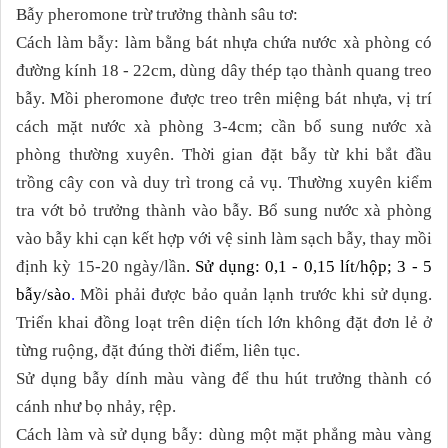
Bẫy pheromone
trừ trưởng thành
sâu tơ:
Cách làm bẫy: làm bằng bát nhựa chứa nước xà phòng có
đường kính 18 - 22cm, dùng dây thép tạo thành quang treo
bẫy. Mồi pheromone được treo trên miệng bát nhựa, vị trí
cách mặt nước xà phòng 3-4cm; cần bổ sung nước xà
phòng thường xuyên. Thời gian đặt bẫy từ khi bắt đầu
trồng cây con và duy trì trong cả vụ. Thường xuyên kiểm
tra vớt bỏ trưởng thành vào bẫy. Bổ sung nước xà phòng
vào bẫy khi cạn kết hợp với vệ sinh làm sạch bẫy, thay mồi
định kỳ 15-20 ngày/lần
. Sử dụng: 0,1 - 0,15 lít/hộp; 3 - 5
bẫy/sào
.
Mồi phải được bảo quản lạnh trước khi sử dụng.
Triển khai đồng loạt trên diện tích lớn không đặt đơn lẻ ở
từng ruộng, đặt đúng thời điểm, liên tục.
Sử dụng bẫy dính màu vàng để thu hút trưởng thành có
cánh như bọ nhảy, rệp.
Cách làm và sử dụng bẫy: dùng một mặt phẳng màu vàng