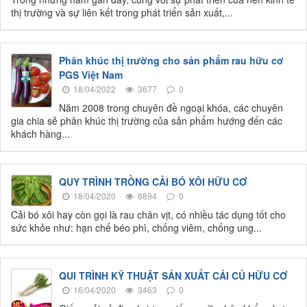
thị trường và sự liên kết trong phát triển sản xuất,...
Phân khúc thị trường cho sản phẩm rau hữu cơ
PGS Việt Nam
18/04/2022
3677
0
Năm 2008 trong chuyên đề ngoại khóa, các chuyên
gia chia sẻ phân khúc thị trường của sản phẩm hướng đến các
khách hàng...
QUY TRÌNH TRỒNG CẢI BÓ XÔI HỮU CƠ
18/04/2020
6894
0
Cải bó xôi hay còn gọi là rau chân vịt, có nhiều tác dụng tốt cho
sức khỏe như: hạn chế béo phì, chống viêm, chống ung...
QUI TRÌNH KỸ THUẬT SẢN XUẤT CẢI CỦ HỮU CƠ
16/04/2020
3463
0