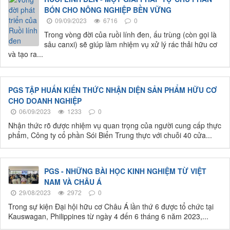
BÓN CHO NÔNG NGHIỆP BỀN VỮNG
09/09/2023
6716
0
Trong vòng đời của ruồi lính đen, ấu trùng (còn gọi là
sâu canxi) sẽ giúp làm nhiệm vụ xử lý rác thải hữu cơ
và tạo ra...
PGS TẬP HUẤN KIẾN THỨC NHẬN DIỆN SẢN PHẨM HỮU CƠ
CHO DOANH NGHIỆP
06/09/2023
1233
0
Nhận thức rõ được nhiệm vụ quan trọng của người cung cấp thực
phẩm, Công ty cổ phần Sói Biển Trung thực với chuỗi 40 cửa...
PGS - NHỮNG BÀI HỌC KINH NGHIỆM TỪ VIỆT
NAM VÀ CHÂU Á
29/08/2023
2972
0
Trong sự kiện Đại hội hữu cơ Châu Á lần thứ 6 được tổ chức tại
Kauswagan, Philippines từ ngày 4 đến 6 tháng 6 năm 2023,...