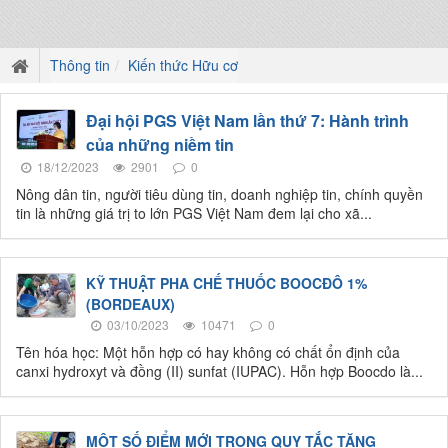
Thông tin
Kiến thức Hữu cơ
Đại hội PGS Việt Nam lần thứ 7: Hành trình
của những niềm tin
18/12/2023
2901
0
Nông dân tin, người tiêu dùng tin, doanh nghiệp tin, chính quyền
tin là những giá trị to lớn PGS Việt Nam đem lại cho xã...
KỸ THUẬT PHA CHẾ THUỐC BOOCĐÔ 1%
(BORDEAUX)
03/10/2023
10471
0
Tên hóa học: Một hỗn hợp có hay không có chất ổn định của
canxi hydroxyt và đồng (II) sunfat (IUPAC). Hỗn hợp Boocdo là...
MỘT SỐ ĐIỂM MỚI TRONG QUY TẮC TĂNG