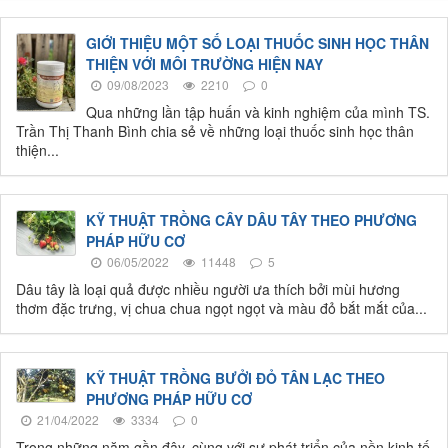
GIỚI THIỆU MỘT SỐ LOẠI THUỐC SINH HỌC THÂN
THIỆN VỚI MÔI TRƯỜNG HIỆN NAY
09/08/2023
2210
0
Qua những lần tập huấn và kinh nghiệm của mình TS.
Trần Thị Thanh Bình chia sẻ về những loại thuốc sinh học thân
thiện...
KỸ THUẬT TRỒNG CÂY DÂU TÂY THEO PHƯƠNG
PHÁP HỮU CƠ
06/05/2022
11448
5
Dâu tây là loại quả được nhiều người ưa thích bởi mùi hương
thơm đặc trưng, vị chua chua ngọt ngọt và màu đỏ bắt mắt của...
KỸ THUẬT TRỒNG BƯỞI ĐỎ TÂN LẠC THEO
PHƯƠNG PHÁP HỮU CƠ
21/04/2022
3334
0
Trong những năm gần đây, cùng với sự phát triển của nền kinh tế