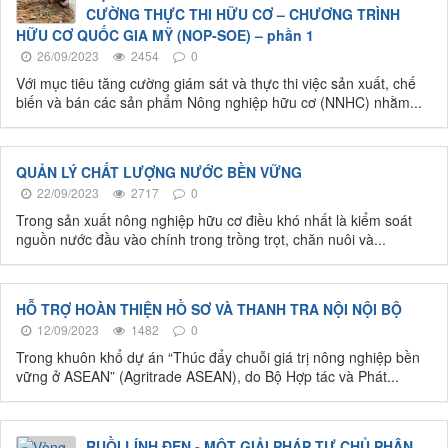
CƯỜNG THỰC THI HỮU CƠ – CHƯƠNG TRÌNH
HỮU CƠ QUỐC GIA MỸ (NOP-SOE) – phần 1
26/09/2023
2454
0
Với mục tiêu tăng cường giám sát và thực thi việc sản xuất, chế
biến và bán các sản phẩm Nông nghiệp hữu cơ (NNHC) nhằm...
QUẢN LÝ CHẤT LƯỢNG NƯỚC BỀN VỮNG
22/09/2023
2717
0
Trong sản xuất nông nghiệp hữu cơ điều khó nhất là kiểm soát
nguồn nước đầu vào chính trong trồng trọt, chăn nuôi và...
HỖ TRỢ HOÀN THIỆN HỒ SƠ VÀ THANH TRA NỘI NỘI BỘ
12/09/2023
1482
0
Trong khuôn khổ dự án “Thúc đẩy chuỗi giá trị nông nghiệp bền
vững ở ASEAN” (Agritrade ASEAN), do Bộ Hợp tác và Phát...
RUỒI LÍNH ĐEN - MỘT GIẢI PHÁP TỰ CHỦ PHÂN