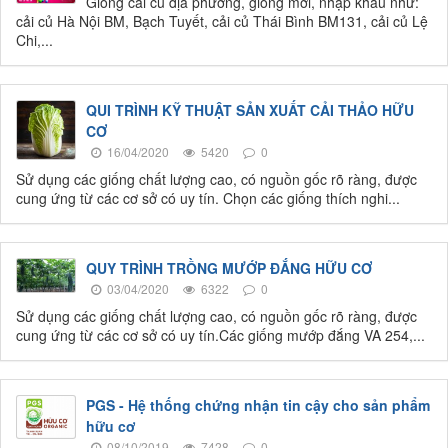
Giống cải củ địa phương, giống mới, nhập khẩu như:
cải củ Hà Nội BM, Bạch Tuyết, cải củ Thái Bình BM131, cải củ Lệ
Chi,...
QUI TRÌNH KỸ THUẬT SẢN XUẤT CẢI THẢO HỮU
CƠ
16/04/2020
5420
0
Sử dụng các giống chất lượng cao, có nguồn gốc rõ ràng, được
cung ứng từ các cơ sở có uy tín. Chọn các giống thích nghi...
QUY TRÌNH TRỒNG MƯỚP ĐẮNG HỮU CƠ
03/04/2020
6322
0
Sử dụng các giống chất lượng cao, có nguồn gốc rõ ràng, được
cung ứng từ các cơ sở có uy tín.Các giống mướp đắng VA 254,...
PGS - Hệ thống chứng nhận tin cậy cho sản phẩm
hữu cơ
08/10/2019
7428
0