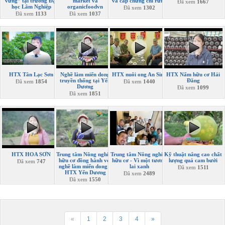
vững” tại trường Đại
market và
và cấp chứng chỉ rừng
Đã xem
1667
học Lâm Nghiệp
organicfoodvn
Đã xem
1302
Đã xem
1133
Đã xem
1037
HTX Tân Lạc Sơn
Nghề làm miến dong
HTX nuôi ong An Sinh
HTX Nấm hữu cơ Hải
truyền thống tại Yến
Đăng
Đã xem
1854
Đã xem
1440
Dương
Đã xem
1099
Đã xem
1851
HTX HOA SƠN
Trung tâm Nông nghiệp
Trung tâm Nông nghiệp
Kỹ thuật nâng cao chất
hữu cơ đồng hành với
hữu cơ - Vì một tương
lượng quả cam bưởi
Đã xem
747
nghề làm miến dong ở
lai xanh
Đã xem
1511
HTX Yến Dương
Đã xem
2489
Đã xem
1550
«
1
2
3
4
»