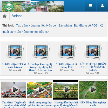
Videos
Thể loại:
Tạo đàm Nông nghiệp Hữu cơ
Sản phẩm
Bài Giảng về PGS
Kỹ
thuật canh tác Nông nghiệp hữu cơ
3. Giới thiệu HTX sản
2. Bài học kinh nghiệm
1. Giới thiệu về hệ
LỚP TOT TẬP HUẤN
xuất hữu cơ
trong xây dựng hệ
thống PGS
NNHC TỪ NGÀY 8-
thống PGS Bắc Cạn
12/6/26
Đã xem
61
Đã xem
168
Đã xem
143
Đã xem
319
Tọa đàm: ''Ngày nâng
chuỗi cung ứng thực
Hướng dẫn thực hiện
HTX Nông lâm nghiệp
cao nhận thức về bền
phẩm hữu cơ farmers
quản lý rừng bền vững
xanh