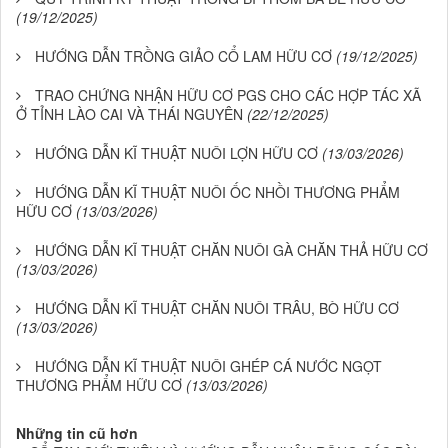
(19/12/2025)
HƯỚNG DẪN TRỒNG GIẢO CỔ LAM HỮU CƠ
(19/12/2025)
TRAO CHỨNG NHẬN HỮU CƠ PGS CHO CÁC HỢP TÁC XÃ
Ở TỈNH LÀO CAI VÀ THÁI NGUYÊN
(22/12/2025)
HƯỚNG DẪN KĨ THUẬT NUÔI LỢN HỮU CƠ
(13/03/2026)
HƯỚNG DẪN KĨ THUẬT NUÔI ỐC NHỒI THƯƠNG PHẨM
HỮU CƠ
(13/03/2026)
HƯỚNG DẪN KĨ THUẬT CHĂN NUÔI GÀ CHĂN THẢ HỮU CƠ
(13/03/2026)
HƯỚNG DẪN KĨ THUẬT CHĂN NUÔI TRÂU, BÒ HỮU CƠ
(13/03/2026)
HƯỚNG DẪN KĨ THUẬT NUÔI GHÉP CÁ NƯỚC NGỌT
THƯƠNG PHẨM HỮU CƠ
(13/03/2026)
Những tin cũ hơn