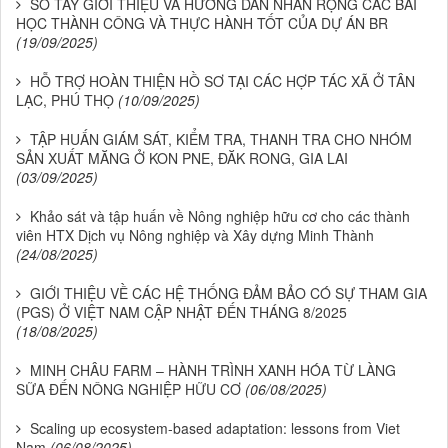
SỔ TAY GIỚI THIỆU VÀ HƯỚNG DẪN NHÂN RỘNG CÁC BÀI
HỌC THÀNH CÔNG VÀ THỰC HÀNH TỐT CỦA DỰ ÁN BR
(19/09/2025)
HỖ TRỢ HOÀN THIỆN HỒ SƠ TẠI CÁC HỢP TÁC XÃ Ở TÂN
LẠC, PHÚ THỌ
(10/09/2025)
TẬP HUẤN GIÁM SÁT, KIỂM TRA, THANH TRA CHO NHÓM
SẢN XUẤT MĂNG Ở KON PNE, ĐĂK RONG, GIA LAI
(03/09/2025)
Khảo sát và tập huấn về Nông nghiệp hữu cơ cho các thành
viên HTX Dịch vụ Nông nghiệp và Xây dựng Minh Thành
(24/08/2025)
GIỚI THIỆU VỀ CÁC HỆ THỐNG ĐẢM BẢO CÓ SỰ THAM GIA
(PGS) Ở VIỆT NAM CẬP NHẬT ĐẾN THÁNG 8/2025
(18/08/2025)
MINH CHÂU FARM – HÀNH TRÌNH XANH HÓA TỪ LÀNG
SỮA ĐẾN NÔNG NGHIỆP HỮU CƠ
(06/08/2025)
Scaling up ecosystem-based adaptation: lessons from Viet
Nam
(06/08/2025)