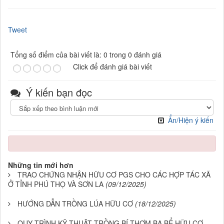
Tweet
Tổng số điểm của bài viết là: 0 trong 0 đánh giá
Click để đánh giá bài viết
Ý kiến bạn đọc
Ẩn/Hiện ý kiến
Những tin mới hơn
TRAO CHỨNG NHẬN HỮU CƠ PGS CHO CÁC HỢP TÁC XÃ
Ở TỈNH PHÚ THỌ VÀ SƠN LA
(09/12/2025)
HƯỚNG DẪN TRỒNG LÚA HỮU CƠ
(18/12/2025)
QUY TRÌNH KỸ THUẬT TRỒNG BÍ THƠM BA BỂ HỮU CƠ