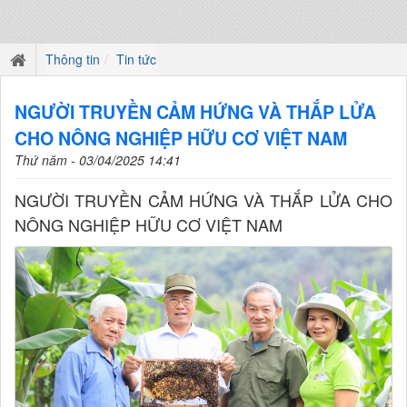
Thông tin
Tin tức
NGƯỜI TRUYỀN CẢM HỨNG VÀ THẮP LỬA
CHO NÔNG NGHIỆP HỮU CƠ VIỆT NAM
Thứ năm - 03/04/2025 14:41
NGƯỜI TRUYỀN CẢM HỨNG VÀ THẮP LỬA CHO
NÔNG NGHIỆP HỮU CƠ VIỆT NAM