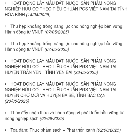
HOẠT ĐỘNG LẤY MẪU ĐẤT, NƯỚC, SẢN PHẨM NÔNG
NGHIỆP HỮU CƠ THEO TIÊU CHUẨN PGS VIỆT NAM TẠI TỈNH
HÒA BÌNH
(14/04/2025)
Thu hẹp khoảng trống năng lực cho nông nghiệp bền vững:
Hành động từ VNUF
(07/05/2025)
Thu hẹp khoảng trống năng lực cho nông nghiệp bền vững:
Hành động từ VNUF
(07/05/2025)
HOẠT ĐỘNG LẤY MẪU ĐẤT, NƯỚC, SẢN PHẨM NÔNG
NGHIỆP HỮU CƠ THEO TIÊU CHUẨN PGS VIỆT NAM TẠI
HUYỆN TRẤN YÊN - TỈNH YÊN BÁI
(23/05/2025)
HOẠT ĐỘNG LẤY MẪU ĐẤT, NƯỚC, SẢN PHẨM NÔNG
NGHIỆP HỮU CƠ THEO TIÊU CHUẨN PGS VIỆT NAM TẠI
HUYỆN CHỢ MỚI VÀ HUYỆN BA BỂ, TỈNH BẮC CẠN
(23/05/2025)
Thúc đẩy nhận thức và hành động vì phát triển bền vững từ
nông nghiệp sạch
(02/06/2025)
Tọa đàm: Thực phẩm sạch – Phát triển xanh
(02/06/2025)