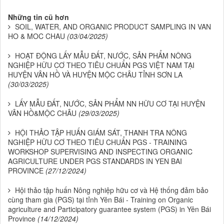
Những tin cũ hơn
SOIL, WATER, AND ORGANIC PRODUCT SAMPLING IN VAN
HO & MOC CHAU
(03/04/2025)
HOẠT ĐỘNG LẤY MẪU ĐẤT, NƯỚC, SẢN PHẨM NÔNG
NGHIỆP HỮU CƠ THEO TIÊU CHUẨN PGS VIỆT NAM TẠI
HUYỆN VÂN HỒ VÀ HUYỆN MỘC CHÂU TỈNH SƠN LA
(30/03/2025)
LẤY MẪU ĐẤT, NƯỚC, SẢN PHẨM NN HỮU CƠ TẠI HUYỆN
VÂN HỒ&MỘC CHÂU
(29/03/2025)
HỘI THẢO TẬP HUẤN GIÁM SÁT, THANH TRA NÔNG
NGHIỆP HỮU CƠ THEO TIÊU CHUẨN PGS - TRAINING
WORKSHOP SUPERVISING AND INSPECTING ORGANIC
AGRICULTURE UNDER PGS STANDARDS IN YEN BAI
PROVINCE
(27/12/2024)
Hội thảo tập huấn Nông nghiệp hữu cơ và Hệ thống đảm bảo
cùng tham gia (PGS) tại tỉnh Yên Bái - Training on Organic
agriculture and Participatory guarantee system (PGS) in Yên Bái
Province
(14/12/2024)