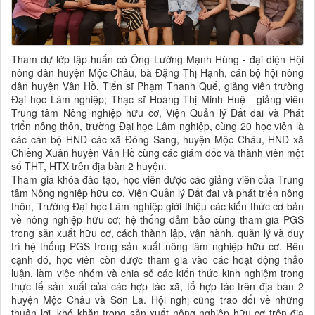
Tham dự lớp tập huấn có Ông Lường Mạnh Hùng - đại diện Hội
nông dân huyện Mộc Châu, bà Đặng Thị Hạnh, cán bộ hội nông
dân huyện Vân Hồ, Tiến sĩ Phạm Thanh Quế, giảng viên trường
Đại học Lâm nghiệp; Thạc sĩ Hoàng Thị Minh Huệ - giảng viên
Trung tâm Nông nghiệp hữu cơ, Viện Quản lý Đất đai và Phát
triển nông thôn, trường Đại học Lâm nghiệp, cùng 20 học viên là
các cán bộ HND các xã Đông Sang, huyện Mộc Châu, HND xã
Chiềng Xuân huyện Vân Hồ cùng các giám đốc và thành viên một
số THT, HTX trên địa bàn 2 huyện.
Tham gia khóa đào tạo, học viên được các giảng viên của Trung
tâm Nông nghiệp hữu cơ, Viện Quản lý Đất đai và phát triển nông
thôn, Trường Đại học Lâm nghiệp giới thiệu các kiến thức cơ bản
về nông nghiệp hữu cơ; hệ thống đảm bảo cùng tham gia PGS
trong sản xuất hữu cơ, cách thành lập, vận hành, quản lý và duy
trì hệ thống PGS trong sản xuất nông lâm nghiệp hữu cơ. Bên
cạnh đó, học viên còn được tham gia vào các hoạt động thảo
luận, làm việc nhóm và chia sẻ các kiến thức kinh nghiệm trong
thực tế sản xuất của các hợp tác xã, tổ hợp tác trên địa bàn 2
huyện Mộc Châu và Sơn La. Hội nghị cũng trao đổi về những
thuận lợi, khó khăn trong sản xuất nông nghiệp hữu cơ trên địa