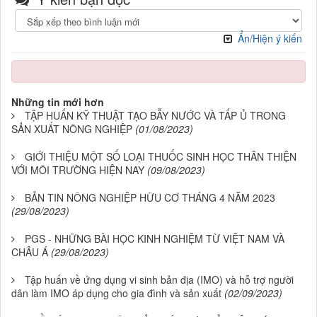
Ẩn/Hiện ý kiến
Những tin mới hơn
TẬP HUẤN KỸ THUẬT TẠO BẪY NƯỚC VÀ TẤP Ủ TRONG
SẢN XUẤT NÔNG NGHIỆP
(01/08/2023)
GIỚI THIỆU MỘT SỐ LOẠI THUỐC SINH HỌC THÂN THIỆN
VỚI MÔI TRƯỜNG HIỆN NAY
(09/08/2023)
BẢN TIN NÔNG NGHIỆP HỮU CƠ THÁNG 4 NĂM 2023
(29/08/2023)
PGS - NHỮNG BÀI HỌC KINH NGHIỆM TỪ VIỆT NAM VÀ
CHÂU Á
(29/08/2023)
Tập huấn về ứng dụng vi sinh bản địa (IMO) và hỗ trợ người
dân làm IMO áp dụng cho gia đình và sản xuất
(02/09/2023)