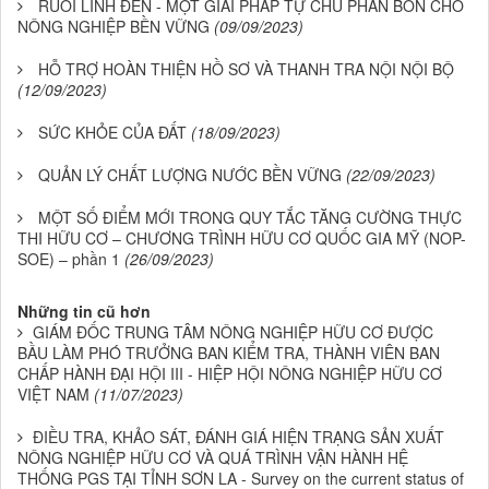
RUỒI LÍNH ĐEN - MỘT GIẢI PHÁP TỰ CHỦ PHÂN BÓN CHO
NÔNG NGHIỆP BỀN VỮNG
(09/09/2023)
HỖ TRỢ HOÀN THIỆN HỒ SƠ VÀ THANH TRA NỘI NỘI BỘ
(12/09/2023)
SỨC KHỎE CỦA ĐẤT
(18/09/2023)
QUẢN LÝ CHẤT LƯỢNG NƯỚC BỀN VỮNG
(22/09/2023)
MỘT SỐ ĐIỂM MỚI TRONG QUY TẮC TĂNG CƯỜNG THỰC
THI HỮU CƠ – CHƯƠNG TRÌNH HỮU CƠ QUỐC GIA MỸ (NOP-
SOE) – phần 1
(26/09/2023)
Những tin cũ hơn
GIÁM ĐỐC TRUNG TÂM NÔNG NGHIỆP HỮU CƠ ĐƯỢC
BẦU LÀM PHÓ TRƯỞNG BAN KIỂM TRA, THÀNH VIÊN BAN
CHẤP HÀNH ĐẠI HỘI III - HIỆP HỘI NÔNG NGHIỆP HỮU CƠ
VIỆT NAM
(11/07/2023)
ĐIỀU TRA, KHẢO SÁT, ĐÁNH GIÁ HIỆN TRẠNG SẢN XUẤT
NÔNG NGHIỆP HỮU CƠ VÀ QUÁ TRÌNH VẬN HÀNH HỆ
THỐNG PGS TẠI TỈNH SƠN LA - Survey on the current status of