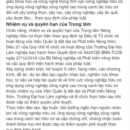
giảo khoa học và công nghệ trong lĩnh vực nông nghiệp hữu cơ,
ứng dụng nông nghiệp công nghệ cao trong canh tác hữu cơ
đối với cây lương thực, cây rau, cây công nghiệp, cây ăn quả,
cây dược liệu... theo quy định của pháp luật.
Nhiệm vụ và quyền hạn của Trung tâm
Chức năng, nhiệm vụ và quyền hạn của Trung tâm Nông
nghiệp Hữu cơ thực hiện theo quy định tại Điều lệ Tổ chức và
hoạt động của Viện Quản lý đất đai và Phát triển Nông thôn;
Điều 21 của Quy chế tổ chức và hoạt động của Trường Đại học
Lâm nghiệp ban hành theo Quyết định cố 5420/QĐ-BNN-TCCB
ngày 27/12/2016 của Bộ Nông nghiệp và Phát triển nông thôn
và các quy định hiện hành khác của pháp luật;
Xây dựng chiến lược, kế hoạch 5 năm, hàng năm, các chương
trình, đề án, dự án đào tạo nguồn nhận lực, nghiên cứu khoa
học, tư vấn và hợp tác quốc tế về lĩnh vực nông nghiệp hữu cơ,
ứng dụng nông nghiệp công nghệ cao trong canh tác hữu cơ
thuộc nhiệm vụ của Viện Quản lý đất đai và Phát triển Nông
thôn, Trường Đại học Lâm nghiệp và tổ chức thực hiện sau khi
được cấp có thẩm quyền phê duyệt;
Thực hiện đào tạo, tập huấn, bồi dưỡng ngắn hạn nguồn nhân
lực về nông nghiệp hữu cơ, ứng dụng nông nghiệp công nghệ
cao trong canh tác hữu cơ và cấp chứng chỉ, chứng nhận hoàn
thành khóa học khi được cấp có thẩm quyền phê duyệt theo
quy định hiện hành.