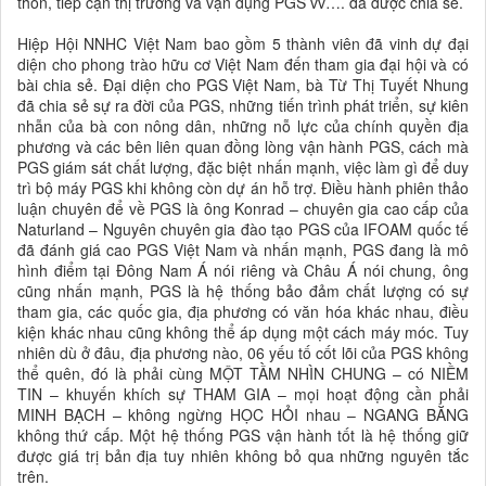
thôn, tiếp cận thị trường và vận dụng PGS vv…. đã được chia sẻ.
Hiệp Hội NNHC Việt Nam bao gồm 5 thành viên đã vinh dự đại
diện cho phong trào hữu cơ Việt Nam đến tham gia đại hội và có
bài chia sẻ. Đại diện cho PGS Việt Nam, bà Từ Thị Tuyết Nhung
đã chia sẻ sự ra đời của PGS, những tiến trình phát triển, sự kiên
nhẫn của bà con nông dân, những nỗ lực của chính quyền địa
phương và các bên liên quan đồng lòng vận hành PGS, cách mà
PGS giám sát chất lượng, đặc biệt nhấn mạnh, việc làm gì để duy
trì bộ máy PGS khi không còn dự án hỗ trợ. Điều hành phiên thảo
luận chuyên để về PGS là ông Konrad – chuyên gia cao cấp của
Naturland – Nguyên chuyên gia đào tạo PGS của IFOAM quốc tế
đã đánh giá cao PGS Việt Nam và nhấn mạnh, PGS đang là mô
hình điểm tại Đông Nam Á nói riêng và Châu Á nói chung, ông
cũng nhấn mạnh, PGS là hệ thống bảo đảm chất lượng có sự
tham gia, các quốc gia, địa phương có văn hóa khác nhau, điều
kiện khác nhau cũng không thể áp dụng một cách máy móc. Tuy
nhiên dù ở đâu, địa phương nào, 06 yếu tố cốt lõi của PGS không
thể quên, đó là phải cùng MỘT TẦM NHÌN CHUNG – có NIỀM
TIN – khuyến khích sự THAM GIA – mọi hoạt động cần phải
MINH BẠCH – không ngừng HỌC HỎI nhau – NGANG BẰNG
không thứ cấp. Một hệ thống PGS vận hành tốt là hệ thống giữ
được giá trị bản địa tuy nhiên không bỏ qua những nguyên tắc
trên.