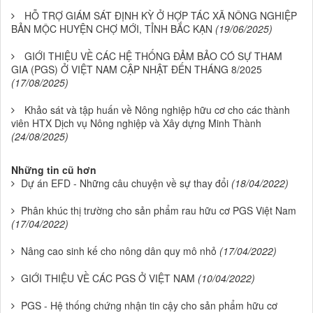
HỖ TRỢ GIÁM SÁT ĐỊNH KỲ Ở HỢP TÁC XÃ NÔNG NGHIỆP
BẢN MỘC HUYỆN CHỢ MỚI, TỈNH BẮC KẠN
(19/06/2025)
GIỚI THIỆU VỀ CÁC HỆ THỐNG ĐẢM BẢO CÓ SỰ THAM
GIA (PGS) Ở VIỆT NAM CẬP NHẬT ĐẾN THÁNG 8/2025
(17/08/2025)
Khảo sát và tập huấn về Nông nghiệp hữu cơ cho các thành
viên HTX Dịch vụ Nông nghiệp và Xây dựng Minh Thành
(24/08/2025)
Những tin cũ hơn
Dự án EFD - Những câu chuyện về sự thay đổi
(18/04/2022)
Phân khúc thị trường cho sản phẩm rau hữu cơ PGS Việt Nam
(17/04/2022)
Nâng cao sinh kế cho nông dân quy mô nhỏ
(17/04/2022)
GIỚI THIỆU VỀ CÁC PGS Ở VIỆT NAM
(10/04/2022)
PGS - Hệ thống chứng nhận tin cậy cho sản phẩm hữu cơ