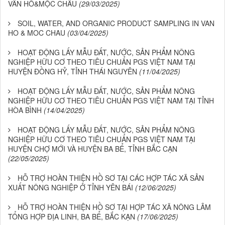
VÂN HỒ&MỘC CHÂU
(29/03/2025)
SOIL, WATER, AND ORGANIC PRODUCT SAMPLING IN VAN
HO & MOC CHAU
(03/04/2025)
HOẠT ĐỘNG LẤY MẪU ĐẤT, NƯỚC, SẢN PHẨM NÔNG
NGHIỆP HỮU CƠ THEO TIÊU CHUẨN PGS VIỆT NAM TẠI
HUYỆN ĐỒNG HỶ, TỈNH THÁI NGUYÊN
(11/04/2025)
HOẠT ĐỘNG LẤY MẪU ĐẤT, NƯỚC, SẢN PHẨM NÔNG
NGHIỆP HỮU CƠ THEO TIÊU CHUẨN PGS VIỆT NAM TẠI TỈNH
HÒA BÌNH
(14/04/2025)
HOẠT ĐỘNG LẤY MẪU ĐẤT, NƯỚC, SẢN PHẨM NÔNG
NGHIỆP HỮU CƠ THEO TIÊU CHUẨN PGS VIỆT NAM TẠI
HUYỆN CHỢ MỚI VÀ HUYỆN BA BỂ, TỈNH BẮC CẠN
(22/05/2025)
HỖ TRỢ HOÀN THIỆN HỒ SƠ TẠI CÁC HỢP TÁC XÃ SẢN
XUẤT NÔNG NGHIỆP Ở TỈNH YÊN BÁI
(12/06/2025)
HỖ TRỢ HOÀN THIỆN HỒ SƠ TẠI HỢP TÁC XÃ NÔNG LÂM
TỔNG HỢP ĐỊA LINH, BA BỂ, BẮC KẠN
(17/06/2025)