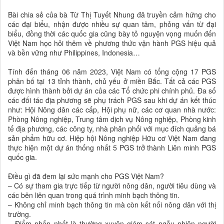
Bài chia sẻ của bà Từ Thị Tuyết Nhung đã truyền cảm hứng cho
các đại biểu, nhận được nhiều sự quan tâm, phỏng vấn từ đại
biểu, đồng thời các quốc gia cũng bày tỏ nguyện vọng muốn đến
Việt Nam học hỏi thêm về phương thức vận hành PGS hiệu quả
và bền vững như Philippines, Indonesia…
Tính đến tháng 06 năm 2023, Việt Nam có tổng cộng 17 PGS
phân bố tại 13 tỉnh thành, chủ yếu ở miền Bắc. Tất cả các PGS
được hình thành bởi dự án của các Tổ chức phi chính phủ. Đa số
các đối tác địa phương sẽ phụ trách PGS sau khi dự án kết thúc
như: Hội Nông dân các cấp, Hội phụ nữ, các cơ quan nhà nước:
Phòng Nông nghiệp, Trung tâm dịch vụ Nông nghiệp, Phòng kinh
tế địa phương, các công ty, nhà phân phối với mục đích quảng bá
sản phẩm hữu cơ. Hiệp hội Nông nghiệp Hữu cơ Việt Nam đang
thực hiện một dự án thống nhất 5 PGS trở thành Liên minh PGS
quốc gia.
Điều gì đã đem lại sức mạnh cho PGS Việt Nam?
– Có sự tham gia trực tiếp từ người nông dân, người tiêu dùng và
các bên liên quan trong quá trình minh bạch thông tin.
– Không chỉ minh bạch thông tin mà còn kết nối nông dân với thị
trường.
– Điểm nhấn nhất là thường xuyên giám sát ngẫu nhiên người