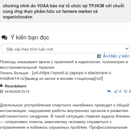
chương trình do VOAA bảo trợ tổ chức tại TP.HCM với chuỗi
cung ứng thực phẩm hữu cơ farmers market và
organicfoodvn
Ý kiến bạn đọc
Ẩn/Hiện ý kiến
Помощь оказывают врачи с практикой в наркологии, психиатрии и
восстановительной терапии.
Узнать больше - [url=https://vyvod-iz-zapoya-v-stacionare-v-
moskve14.ru/]вывод из запоя в москве стационар[/url]
Ricardoloorn
0
0
04/08/2026 23:19
Длительное употребление спиртного неизбежно приводит к общей
интоксикации, нарушению работы внутренних органов и развитию
абстинентного синдрома. В такой ситуации главная задача близких
— оперативно помочь зависимому человеку справиться с
отравлением и избежать серьезных проблем. Профессиональная