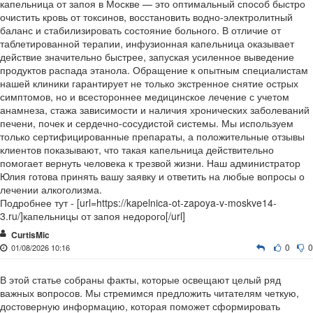
капельница от запоя в Москве — это оптимальный способ быстро
очистить кровь от токсинов, восстановить водно-электролитный
баланс и стабилизировать состояние больного. В отличие от
таблетированной терапии, инфузионная капельница оказывает
действие значительно быстрее, запуская усиленное выведение
продуктов распада этанола. Обращение к опытным специалистам
нашей клиники гарантирует не только экстренное снятие острых
симптомов, но и всестороннее медицинское лечение с учетом
анамнеза, стажа зависимости и наличия хронических заболеваний
печени, почек и сердечно-сосудистой системы. Мы используем
только сертифицированные препараты, а положительные отзывы
клиентов показывают, что такая капельница действительно
помогает вернуть человека к трезвой жизни. Наш администратор
Юлия готова принять вашу заявку и ответить на любые вопросы о
лечении алкоголизма.
Подробнее тут - [url=https://kapelnica-ot-zapoya-v-moskve14-
3.ru/]капельницы от запоя недорого[/url]
CurtisMic
0
0
01/08/2026 10:16
В этой статье собраны факты, которые освещают целый ряд
важных вопросов. Мы стремимся предложить читателям четкую,
достоверную информацию, которая поможет сформировать