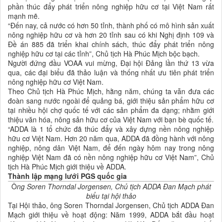
phần thúc đẩy phát triển nông nghiệp hữu cơ tại Việt Nam rất
mạnh mẽ.
“Đến nay, cả nước có hơn 50 tỉnh, thành phố có mô hình sản xuất
nông nghiệp hữu cơ và hơn 20 tỉnh sau có khi Nghị định 109 và
Đề án 885 đã triển khai chính sách, thúc đẩy phát triển nông
nghiệp hữu cơ tại các tỉnh”, Chủ tịch Hà Phúc Mịch bộc bạch.
Người đứng đầu VOAA vui mừng, Đại hội Đảng lần thứ 13 vừa
qua, các đại biểu đã thảo luận và thống nhất ưu tiên phát triển
nông nghiệp hữu cơ Việt Nam.
Theo Chủ tịch Hà Phúc Mịch, hằng năm, chúng ta vẫn đưa các
đoàn sang nước ngoài để quảng bá, giới thiệu sản phẩm hữu cơ
tại nhiều hội chợ quốc tế với các sản phẩm đa dạng; nhằm giới
thiệu văn hóa, nông sản hữu cơ của Việt Nam với bạn bè quốc tế.
“ADDA là 1 tổ chức đã thúc đẩy và xây dựng nền nông nghiệp
hữu cơ Việt Nam. Hơn 20 năm qua, ADDA đã đồng hành với nông
nghiệp, nông dân Việt Nam, để đến ngày hôm nay trong nông
nghiệp Việt Nam đã có nền nông nghiệp hữu cơ Việt Nam”, Chủ
tịch Hà Phúc Mịch giới thiệu về ADDA.
Thành lập mạng lưới PGS quốc gia
Ô
ng Soren Thorndal Jorgensen, Chủ tịch ADDA Đan Mạch phát
biểu tại hội thảo
Tại Hội thảo, ông Soren Thorndal Jorgensen, Chủ tịch ADDA Đan
Mạch giới thiệu về hoạt động: Năm 1999, ADDA bắt đầu hoạt