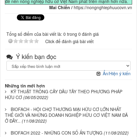
để nền nông nghiệp hữu cơ Việt Nam phát triển mạnh hơn nữa.
Mai Chiến /
https://nongnghiephuucovn.vn
Tổng số điểm của bài viết là: 0 trong 0 đánh giá
Click để đánh giá bài viết
Ý kiến bạn đọc
Ẩn/Hiện ý kiến
Những tin mới hơn
KỸ THUẬT TRỒNG CÂY DÂU TÂY THEO PHƯƠNG PHÁP
HỮU CƠ
(06/05/2022)
BIOFACH - HỘI CHỢ THƯƠNG MẠI HỮU CƠ LỚN NHẤT
THẾ GIỚI VÀ NHỮNG DOANH NGHIỆP HỮU CƠ VIỆT NAM ĐÃ
Ở ĐÂY...
(11/08/2022)
BIOFACH 2022 - NHỮNG CON SỐ ẤN TƯỢNG
(11/08/2022)