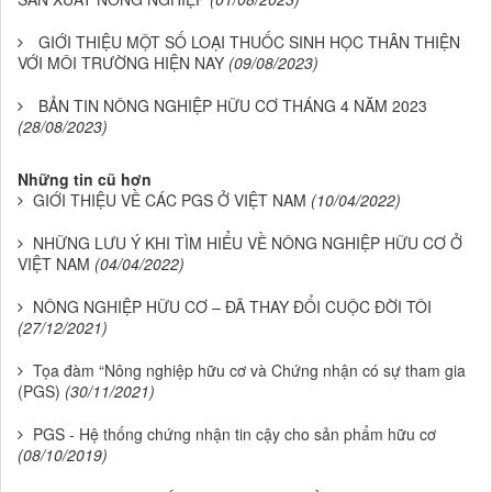
GIỚI THIỆU MỘT SỐ LOẠI THUỐC SINH HỌC THÂN THIỆN
VỚI MÔI TRƯỜNG HIỆN NAY
(09/08/2023)
BẢN TIN NÔNG NGHIỆP HỮU CƠ THÁNG 4 NĂM 2023
(28/08/2023)
Những tin cũ hơn
GIỚI THIỆU VỀ CÁC PGS Ở VIỆT NAM
(10/04/2022)
NHỮNG LƯU Ý KHI TÌM HIỂU VỀ NÔNG NGHIỆP HỮU CƠ Ở
VIỆT NAM
(04/04/2022)
NÔNG NGHIỆP HỮU CƠ – ĐÃ THAY ĐỔI CUỘC ĐỜI TÔI
(27/12/2021)
Tọa đàm “Nông nghiệp hữu cơ và Chứng nhận có sự tham gia
(PGS)
(30/11/2021)
PGS - Hệ thống chứng nhận tin cậy cho sản phẩm hữu cơ
(08/10/2019)