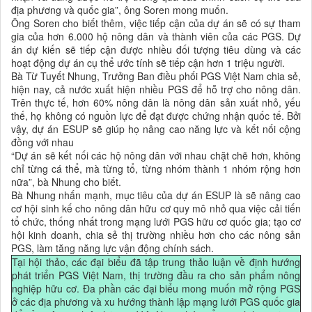
địa phương và quốc gia”, ông Soren mong muốn.
Ông Soren cho biết thêm, việc tiếp cận của dự án sẽ có sự tham
gia của hơn 6.000 hộ nông dân và thành viên của các PGS. Dự
án dự kiến sẽ tiếp cận được nhiều đối tượng tiêu dùng và các
hoạt động dự án cụ thể ước tính sẽ tiếp cận hơn 1 triệu người.
Bà Từ Tuyết Nhung, Trưởng Ban điều phối PGS Việt Nam chia sẻ,
hiện nay, cả nước xuất hiện nhiều PGS để hỗ trợ cho nông dân.
Trên thực tế, hơn 60% nông dân là nông dân sản xuất nhỏ, yếu
thế, họ không có nguồn lực để đạt được chứng nhận quốc tế. Bởi
vậy, dự án ESUP sẽ giúp họ nâng cao năng lực và kết nối cộng
đồng với nhau
“Dự án sẽ kết nối các hộ nông dân với nhau chặt chẽ hơn, không
chỉ từng cá thể, mà từng tổ, từng nhóm thành 1 nhóm rộng hơn
nữa”, bà Nhung cho biết.
Bà Nhung nhấn mạnh, mục tiêu của dự án ESUP là sẽ nâng cao
cơ hội sinh kế cho nông dân hữu cơ quy mô nhỏ qua việc cải tiến
tổ chức, thống nhất trong mạng lưới PGS hữu cơ quốc gia; tạo cơ
hội kinh doanh, chia sẻ thị trường nhiều hơn cho các nông sản
PGS, làm tăng năng lực vận động chính sách.
Tại hội thảo, các đại biểu đã tập trung thảo luận về định hướng
phát triển PGS Việt Nam, thị trường đầu ra cho sản phẩm nông
nghiệp hữu cơ. Đa phần các đại biểu mong muốn mở rộng PGS
ở các địa phương và xu hướng thành lập mạng lưới PGS quốc gia