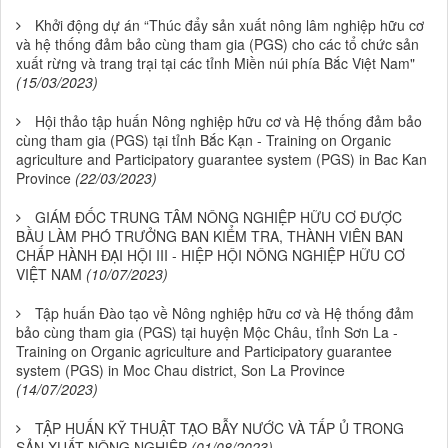
Khởi động dự án “Thúc đẩy sản xuất nông lâm nghiệp hữu cơ
và hệ thống đảm bảo cùng tham gia (PGS) cho các tổ chức sản
xuất rừng và trang trại tại các tỉnh Miền núi phía Bắc Việt Nam"
(15/03/2023)
Hội thảo tập huấn Nông nghiệp hữu cơ và Hệ thống đảm bảo
cùng tham gia (PGS) tại tỉnh Bắc Kạn - Training on Organic
agriculture and Participatory guarantee system (PGS) in Bac Kan
Province
(22/03/2023)
GIÁM ĐỐC TRUNG TÂM NÔNG NGHIỆP HỮU CƠ ĐƯỢC
BẦU LÀM PHÓ TRƯỞNG BAN KIỂM TRA, THÀNH VIÊN BAN
CHẤP HÀNH ĐẠI HỘI III - HIỆP HỘI NÔNG NGHIỆP HỮU CƠ
VIỆT NAM
(10/07/2023)
Tập huấn Đào tạo về Nông nghiệp hữu cơ và Hệ thống đảm
bảo cùng tham gia (PGS) tại huyện Mộc Châu, tỉnh Sơn La -
Training on Organic agriculture and Participatory guarantee
system (PGS) in Moc Chau district, Son La Province
(14/07/2023)
TẬP HUẤN KỸ THUẬT TẠO BẪY NƯỚC VÀ TẤP Ủ TRONG
SẢN XUẤT NÔNG NGHIỆP
(01/08/2023)