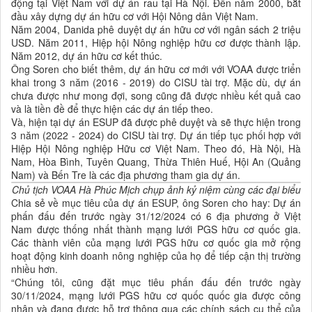
động tại Việt Nam với dự án rau tại Hà Nội. Đến năm 2000, bắt
đầu xây dựng dự án hữu cơ với Hội Nông dân Việt Nam.
Năm 2004, Danida phê duyệt dự án hữu cơ với ngân sách 2 triệu
USD. Năm 2011, Hiệp hội Nông nghiệp hữu cơ được thành lập.
Năm 2012, dự án hữu cơ kết thúc.
Ông Soren cho biết thêm, dự án hữu cơ mới với VOAA được triển
khai trong 3 năm (2016 - 2019) do CISU tài trợ. Mặc dù, dự án
chưa được như mong đợi, song cũng đã được nhiều kết quả cao
và là tiền đề để thực hiện các dự án tiếp theo.
Và, hiện tại dự án ESUP đã được phê duyệt và sẽ thực hiện trong
3 năm (2022 - 2024) do CISU tài trợ. Dự án tiếp tục phối hợp với
Hiệp Hội Nông nghiệp Hữu cơ Việt Nam. Theo đó, Hà Nội, Hà
Nam, Hòa Bình, Tuyên Quang, Thừa Thiên Huế, Hội An (Quảng
Nam) và Bến Tre là các địa phương tham gia dự án.
Chủ tịch VOAA Hà Phúc Mịch chụp ảnh kỷ niệm cùng các đại biểu
Chia sẻ về mục tiêu của dự án ESUP, ông Soren cho hay: Dự án
phấn đấu đến trước ngày 31/12/2024 có 6 địa phương ở Việt
Nam được thống nhất thành mạng lưới PGS hữu cơ quốc gia.
Các thành viên của mạng lưới PGS hữu cơ quốc gia mở rộng
hoạt động kinh doanh nông nghiệp của họ để tiếp cận thị trường
nhiều hơn.
“Chúng tôi, cũng đặt mục tiêu phấn đấu đến trước ngày
30/11/2024, mạng lưới PGS hữu cơ quốc quốc gia được công
nhận và đang được hỗ trợ thông qua các chính sách cụ thể của