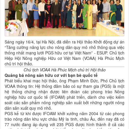
Sáng ngày 16/4, tại Hà Nội, đã diễn ra Hội thảo Khởi động dự án
“Tăng cường năng lực cho nông dân quy mô nhỏ thông qua việc
thống nhất mạng lưới PGS hữu cơ tại Việt Nam” - ESUP. Chủ tịch
Hiệp Hội Nông nghiệp Hữu cơ Việt Nam (VOAA) Hà Phúc Mịch
chủ trì hội thảo.
Chủ tịch VOAA Hà Phúc Mịch chủ trì Hội thảo
Quảng bá nông sản hữu cơ với bạn bè quốc tế
Phát biểu khai mạc hội thảo, ông Phạm Minh Đức, Phó Chủ tịch
VOAA thông tin: Hệ thống đảm bảo có sự tham gia (PGS) là một
hệ thống chứng nhận được liên đoàn các phong trào Nông
nghiệp hữu cơ quốc tế (IFOAM) phát triển, dành cho việc kiểm
soát các sản phẩm nông nghiệp sản xuất bởi những người nông
dân sản xuất quy mô nhỏ.
PGS kể từ khi được IFOAM khởi xướng năm 2004 từ các phong
trào nông dân khu vực châu Mỹ la tinh, châu Âu, đến nay đã có
77 nước đang áp dụng với 235 PGS được hình thành ở cả các