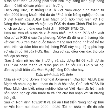
nước phát triển và đang phát triển như một sáng kiến giúp nông
dân nhỏ kết nối sản phẩm ra thị trường.
Theo ông Đức, Hệ thống PGS ở Việt Nam được hình thành từ
năm 2009 trong khuôn khổ dự án “Phát triển Nông nghiệp hữu cơ
ở Việt Nam” của ADDA Đan Mạch phối hợp thực hiện với Hội
Nông dân Việt Nam và hiện nay PGS đã được Chính Phủ khuyến
khích áp dụng thông qua Nghị định 109/2018/NĐ-CP.
Hiện tại, trên cả nước đã xuất hiện nhiều mô hình PGS sản xuất
hữu cơ và PGS ở các địa phương. VOAA đã đề ra chủ trương liên
kết các PGS trên toàn quốc thành mạng lưới thống nhất để hỗ trợ
phát triển và đảm bảo các hệ thống PGS này hoạt động phù hợp
với giá trị cốt lõi của PGS, thích ứng với các điều kiện đặc thù của
mỗi địa phương.
“Sau 2 năm nỗ lực lên ý tưởng và xây dựng thì đề xuất dự án
ESUP đã hoàn thành và được phê chuẩn bởi CISU (quỹ xã hội
dân sự phát triển của Đan Mạch)”, ông Đức cho hay.
Toàn cảnh buổi Hội thảo
Chia sẻ với ông Soren Thorndal Jorgensen, Chủ tịch ADDA Đan
Mạch và nhiều đại biểu tham dự buổi hội thảo, Chủ tịch VOAA Hà
Phúc Mịch cho biết, nông nghiệp hữu cơ Việt Nam đã trở thành
nền nông nghiệp của nước ta và tích cực hội nhập với xu hướng
thế giới.
Sau khi Nghị định 109/2018 và Đề án Phát triển Nông nghiệp hữu
cơ Việt Nam giai đoạn 2020 - 2030 (Đề án 885) ra đời đã góp