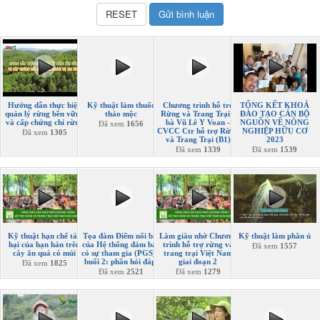
Hướng dẫn thực hiện
Kỹ thuật làm thuốc
Chương trình hỗ trợ
TỔNG KẾT KHOÁ
quản lý rừng bền vững
thảo mộc
Rừng và Trang Trại -
ĐÀO TẠO CÁN BỘ
và cấp chứng chỉ rừng
bà Vũ Lê Y Voan -
NGUỒN VỀ NÔNG
Đã xem
1656
CVCC Ctr hỗ trợ Rừng
NGHIỆP HỮU CƠ
Đã xem
1305
và Trang Trại (B1)
2023
Đã xem
1339
Đã xem
1539
Kỹ thuật hạn chế tác
Tọa đàm Điểm nổi bật
Làm giàu nhờ Chương
Kỹ thuật làm phân ủ
hại của hạn hán trên
của Hệ thống đảm bảo
trình hỗ trợ rừng và
Đã xem
1557
cây ăn quả có múi
có sự tham gia (PGS) -
trang trại Việt Nam
buổi 2: phần hỏi đáp.
giai đoạn 2
Đã xem
1825
Đã xem
2521
Đã xem
1279