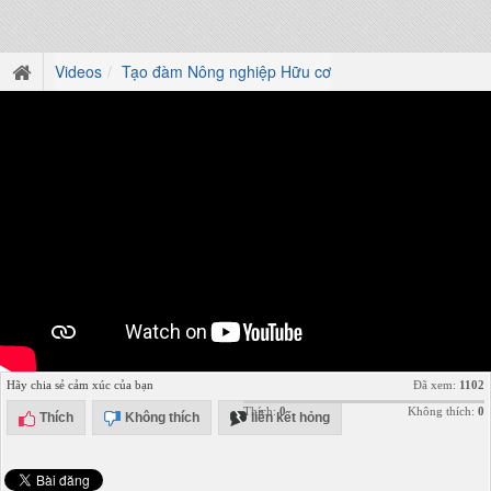
Videos
Tạo đàm Nông nghiệp Hữu cơ
Hãy chia sẻ cảm xúc của bạn
Đã xem:
1102
Thích:
0
Không thích:
0
Thích
Không thích
liên kết hỏng