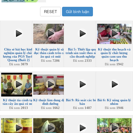
Chia sẻ bài học kinh
Kỹ thuật quản lý sâu
Bài 5: Thiết lập quy
Kỹ thuật thu hoạch và
nghiệm quản lý chất
đục thân cành trên cây
trình sản xuất theo nhu
quản lý chất lượng
lượng của PGS Tuyên
ăn quả có múi
cầu doanh nghiệp
quản cam sau thu
Quang (Buổi 2)
hoạch
Đã xem
7206
Đã xem
2333
Đã xem
3079
Đã xem
1942
Kỹ thuật tỉa cành tạo
Kỹ thuật làm dung dịch
Bài 9: Rà soát các biên
Bài 6: Kỹ năng quản lý
tán cây ăn quả có múi
dinh dưỡng
bản
nhóm
Đã xem
2013
Đã xem
1662
Đã xem
1487
Đã xem
1946