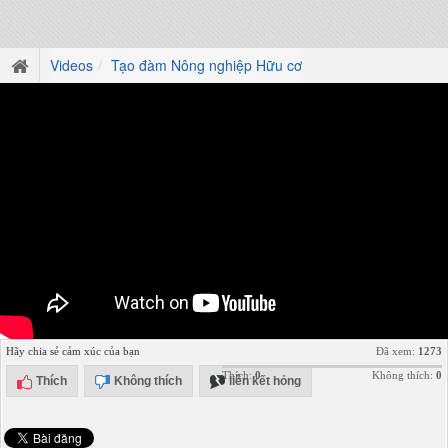
Videos
Tạo đàm Nông nghiệp Hữu cơ
Hãy chia sẻ cảm xúc của bạn
Đã xem:
1273
Thích:
0
Không thích:
0
Thích
Không thích
liên kết hỏng