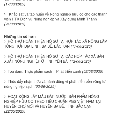
(17/08/2025)
Khảo sát và tập huấn về Nông nghiệp hữu cơ cho các thành
viên HTX Dịch vụ Nông nghiệp và Xây dựng Minh Thành
(24/08/2025)
Những tin cũ hơn
HỖ TRỢ HOÀN THIỆN HỒ SƠ TẠI HỢP TÁC XÃ NÔNG LÂM
TỔNG HỢP ĐỊA LINH, BA BỂ, BẮC KẠN
(17/06/2025)
HỖ TRỢ HOÀN THIỆN HỒ SƠ TẠI CÁC HỢP TÁC XÃ SẢN
XUẤT NÔNG NGHIỆP Ở TỈNH YÊN BÁI
(12/06/2025)
Tọa đàm: Thực phẩm sạch – Phát triển xanh
(02/06/2025)
Thúc đẩy nhận thức và hành động vì phát triển bền vững từ
nông nghiệp sạch
(02/06/2025)
HOẠT ĐỘNG LẤY MẪU ĐẤT, NƯỚC, SẢN PHẨM NÔNG
NGHIỆP HỮU CƠ THEO TIÊU CHUẨN PGS VIỆT NAM TẠI
HUYỆN CHỢ MỚI VÀ HUYỆN BA BỂ, TỈNH BẮC CẠN
(22/05/2025)