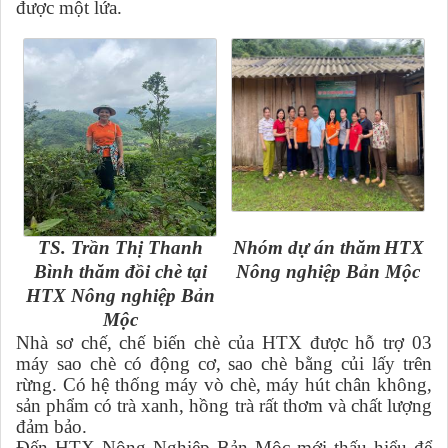
được một lứa.
TS. Trần Thị Thanh
Nhóm dự án thăm
HTX
Bình thăm đồi chè tại
Nông nghiệp Bản Mộc
HTX Nông nghiệp Bản
Mộc
Nhà sơ chế, chế biến chè của HTX được hỗ trợ 03
máy sao chè có động cơ, sao chè bằng củi lấy trên
rừng. Có hệ thống máy vò chè, máy hút chân không,
sản phẩm có trà xanh, hồng trà rất thơm và chất lượng
đảm bảo.
Đến HTX Nông Nghiệp Bản Mộc mới thấu hiểu để