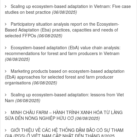
Scaling up ecosystem-based adaptation in Vietnam: Five case
studies on best practice
(06/08/2025)
Participatory situation analysis report on the Ecosystem-
Based Adaptation (Eba) practices, capacities and needs of
selected FFPOs
(06/08/2025)
Ecosystem-based adaptation (EbA) value chain analysis:
recommendations for forest and farm producers in Vietnam
(06/08/2025)
Marketing products based on ecosystem-based adaptation
(EbA) approaches for selected forest and farm producer
organisations
(06/08/2025)
Scaling up ecosystem-based adaptation: lessons from Viet
Nam
(06/08/2025)
MINH CHÂU FARM – HÀNH TRÌNH XANH HÓA TỪ LÀNG
SỮA ĐẾN NÔNG NGHIỆP HỮU CƠ
(06/08/2025)
GIỚI THIỆU VỀ CÁC HỆ THỐNG ĐẢM BẢO CÓ SỰ THAM
GIA (PGS) Ở VIỆT NAM CẬP NHẬT ĐẾN THÁNG 8/2025