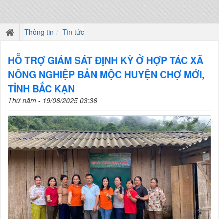
Thông tin
Tin tức
HỖ TRỢ GIÁM SÁT ĐỊNH KỲ Ở HỢP TÁC XÃ
NÔNG NGHIỆP BẢN MỘC HUYỆN CHỢ MỚI,
TỈNH BẮC KẠN
Thứ năm - 19/06/2025 03:36