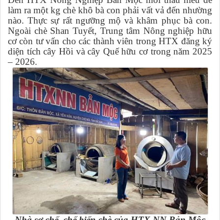
làm ra một kg chè khô bà con phải vất vả đến nhường
nào. Thực sự rất ngưỡng mộ và khâm phục bà con.
Ngoài chè Shan Tuyết, Trung tâm Nông nghiệp hữu
cơ còn tư vấn cho các thành viên trong HTX đăng ký
diện tích cây Hồi và cây Quế hữu cơ trong năm 2025
– 2026.
Nhà sơ chế, chế biến chè của HTX NN Bản Mộc