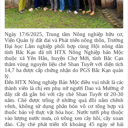
Ngày 17/6/2025, Trung tâm Nông nghiệp hữu cơ,
Viện Quản lý đất đai và Phát triển nông thôn, Trường
Đại học Lâm nghiệp phối hợp cùng Hội nông dân
tỉnh Bắc Kạn đã tới HTX Nông Nghiệp bản Mộc
thuộc xã Yên Hân, huyện Chợ Mới, tỉnh Bắc Cạn
thăm vùng nguyên liệu chè Shan Tuyết với diện tích
14,7 ha được cấp chứng nhận do PGS Bắc Kạn quản
lý.
Đến HTX Nông nghiệp Bản Mộc điều vui nhất là các
thành viên là chị em phụ nữ người Dao và Mường ở
đây rất đã gắn bó với cây chè Shan Tuyết từ 20-30
năm. Chè được trồng ở những quả đồi nằm chênh
vênh, không sử dụng phân bón vô cơ tổng hợp và
thuốc bảo vệ thực vật hóa học. Nước tưới phụ thuộc
vào lượng nước mưa, có trồng xen cây hồi, cây xoan
đào. Cây chè phát triển tốt khoảng 45 ngày sẽ hái