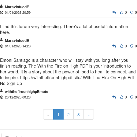
MarsvinfuedE
0
0
01/01/2026 20:59
I find this forum very interesting. There's a lot of useful information
here.
MarsvinfuedE
0
0
01/01/2026 14:28
Emoni Santiago is a character who will stay with you long after you
finish reading. The With the Fire on High PDF is your introduction to
her world. It is a story about the power of food to heal, to connect, and
to inspire. https://withthefireonhighpdf.site/ With The Fire On High Pdf
No Sign Up
withthefireonhighpEmete
0
0
26/12/2025 00:28
«
1
2
3
»