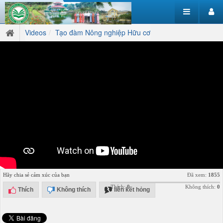
Videos
Tạo đàm Nông nghiệp Hữu cơ
Hãy chia sẻ cảm xúc của bạn
Đã xem:
1855
Thích:
0
Không thích:
0
Thích
Không thích
liên kết hỏng