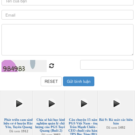
Phát triển cam sành
Chia sẻ bài học kinh
Câu chuyện 15 năm
Bài 9: Rà soát các biên
hữu cơ ở huyện Hàm
nghiệm quản lý chất
PGS Việt Nam - ông
bản
Yên, Tuyên Quang
lượng của PGS Tuyên
Trần Mạnh Chiến -
Đã xem
1492
Quang (Buổi 2)
CEO chuỗi cửa hàng
Đã xem
1912
TPS Bác Tôm (B1)
Đã xem
3083