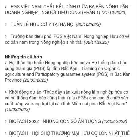
PGS VIỆT NAM: CHẤT KẾT DÍNH GIỮA BA BÊN NÔNG DÂN -
DOANH NGHIỆP - NGƯỜI TIÊU DÙNG (PHẦN 1)
(21/10/2023)
TUẦN LỄ HỮU CƠ Ý TẠI HÀ NỘI
(30/10/2023)
Trưởng ban điều phối PGS Việt Nam: Nông nghiệp Hữu cơ về
cơ bản nằm trong Nông nghiệp sinh thái
(02/11/2023)
Những tin cũ hơn
Hội thảo tập huấn Nông nghiệp hữu cơ và Hệ thống đảm bảo
cùng tham gia (PGS) tại tỉnh Bắc Kạn - Training on Organic
agriculture and Participatory guarantee system (PGS) in Bac Kan
Province
(22/03/2023)
Khởi động dự án “Thúc đẩy sản xuất nông lâm nghiệp hữu cơ
và hệ thống đảm bảo cùng tham gia (PGS) cho các tổ chức sản
xuất rừng và trang trại tại các tỉnh Miền núi phía Bắc Việt Nam"
(15/03/2023)
BIOFACH 2022 - NHỮNG CON SỐ ẤN TƯỢNG
(12/08/2022)
BIOFACH - HỘI CHỢ THƯƠNG MẠI HỮU CƠ LỚN NHẤT THẾ