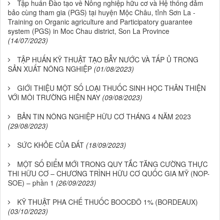
Tập huấn Đào tạo về Nông nghiệp hữu cơ và Hệ thống đảm
bảo cùng tham gia (PGS) tại huyện Mộc Châu, tỉnh Sơn La -
Training on Organic agriculture and Participatory guarantee
system (PGS) in Moc Chau district, Son La Province
(14/07/2023)
TẬP HUẤN KỸ THUẬT TẠO BẪY NƯỚC VÀ TẤP Ủ TRONG
SẢN XUẤT NÔNG NGHIỆP
(01/08/2023)
GIỚI THIỆU MỘT SỐ LOẠI THUỐC SINH HỌC THÂN THIỆN
VỚI MÔI TRƯỜNG HIỆN NAY
(09/08/2023)
BẢN TIN NÔNG NGHIỆP HỮU CƠ THÁNG 4 NĂM 2023
(29/08/2023)
SỨC KHỎE CỦA ĐẤT
(18/09/2023)
MỘT SỐ ĐIỂM MỚI TRONG QUY TẮC TĂNG CƯỜNG THỰC
THI HỮU CƠ – CHƯƠNG TRÌNH HỮU CƠ QUỐC GIA MỸ (NOP-
SOE) – phần 1
(26/09/2023)
KỸ THUẬT PHA CHẾ THUỐC BOOCĐÔ 1% (BORDEAUX)
(03/10/2023)