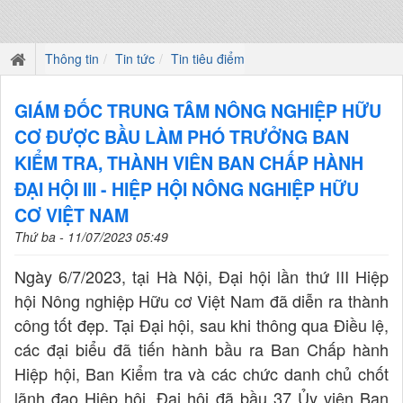
Thông tin
Tin tức
Tin tiêu điểm
GIÁM ĐỐC TRUNG TÂM NÔNG NGHIỆP HỮU
CƠ ĐƯỢC BẦU LÀM PHÓ TRƯỞNG BAN
KIỂM TRA, THÀNH VIÊN BAN CHẤP HÀNH
ĐẠI HỘI III - HIỆP HỘI NÔNG NGHIỆP HỮU
CƠ VIỆT NAM
Thứ ba - 11/07/2023 05:49
Ngày 6/7/2023, tại Hà Nội, Đại hội lần thứ III Hiệp
hội Nông nghiệp Hữu cơ Việt Nam đã diễn ra thành
công tốt đẹp. Tại Đại hội, sau khi thông qua Điều lệ,
các đại biểu đã tiến hành bầu ra Ban Chấp hành
Hiệp hội, Ban Kiểm tra và các chức danh chủ chốt
lãnh đạo Hiệp hội. Đại hội đã bầu 37 Ủy viên Ban