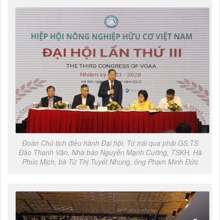
Đoàn Chủ tịch điều hành Đại hội. Từ trái qua phải GS.TS
Đào Thanh Vân, Nhà báo Nguyễn Mạnh Cường, TSKH. Hà
Phúc Mịch, bà Từ Thị Tuyết Nhung, ông Phạm Minh Đức