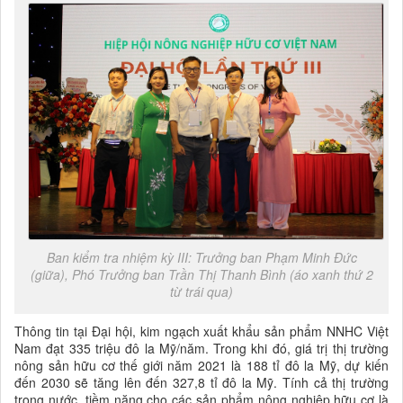
Ban kiểm tra nhiệm kỳ III: Trưởng ban Phạm Minh Đức
(giữa), Phó Trưởng ban Trần Thị Thanh Bình (áo xanh thứ 2
từ trái qua)
Thông tin tại Đại hội, kim ngạch xuất khẩu sản phẩm NNHC Việt
Nam đạt 335 triệu đô la Mỹ/năm. Trong khi đó, giá trị thị trường
nông sản hữu cơ thế giới năm 2021 là 188 tỉ đô la Mỹ, dự kiến
đến 2030 sẽ tăng lên đến 327,8 tỉ đô la Mỹ. Tính cả thị trường
trong nước, tiềm năng cho các sản phẩm nông nghiệp hữu cơ là