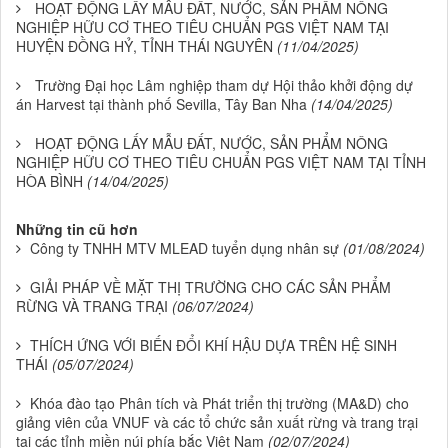
HOẠT ĐỘNG LẤY MẪU ĐẤT, NƯỚC, SẢN PHẨM NÔNG
NGHIỆP HỮU CƠ THEO TIÊU CHUẨN PGS VIỆT NAM TẠI
HUYỆN ĐỒNG HỶ, TỈNH THÁI NGUYÊN
(11/04/2025)
Trường Đại học Lâm nghiệp tham dự Hội thảo khởi động dự
án Harvest tại thành phố Sevilla, Tây Ban Nha
(14/04/2025)
HOẠT ĐỘNG LẤY MẪU ĐẤT, NƯỚC, SẢN PHẨM NÔNG
NGHIỆP HỮU CƠ THEO TIÊU CHUẨN PGS VIỆT NAM TẠI TỈNH
HÒA BÌNH
(14/04/2025)
Những tin cũ hơn
Công ty TNHH MTV MLEAD tuyển dụng nhân sự
(01/08/2024)
GIẢI PHÁP VỀ MẶT THỊ TRƯỜNG CHO CÁC SẢN PHẨM
RỪNG VÀ TRANG TRẠI
(06/07/2024)
THÍCH ỨNG VỚI BIẾN ĐỔI KHÍ HẬU DỰA TRÊN HỆ SINH
THÁI
(05/07/2024)
Khóa đào tạo Phân tích và Phát triển thị trường (MA&D) cho
giảng viên của VNUF và các tổ chức sản xuất rừng và trang trại
tại các tỉnh miền núi phía bắc Việt Nam
(02/07/2024)