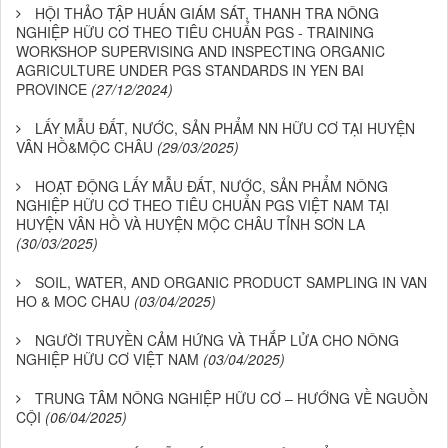
HỘI THẢO TẬP HUẤN GIÁM SÁT, THANH TRA NÔNG
NGHIỆP HỮU CƠ THEO TIÊU CHUẨN PGS - TRAINING
WORKSHOP SUPERVISING AND INSPECTING ORGANIC
AGRICULTURE UNDER PGS STANDARDS IN YEN BAI
PROVINCE
(27/12/2024)
LẤY MẪU ĐẤT, NƯỚC, SẢN PHẨM NN HỮU CƠ TẠI HUYỆN
VÂN HỒ&MỘC CHÂU
(29/03/2025)
HOẠT ĐỘNG LẤY MẪU ĐẤT, NƯỚC, SẢN PHẨM NÔNG
NGHIỆP HỮU CƠ THEO TIÊU CHUẨN PGS VIỆT NAM TẠI
HUYỆN VÂN HỒ VÀ HUYỆN MỘC CHÂU TỈNH SƠN LA
(30/03/2025)
SOIL, WATER, AND ORGANIC PRODUCT SAMPLING IN VAN
HO & MOC CHAU
(03/04/2025)
NGƯỜI TRUYỀN CẢM HỨNG VÀ THẮP LỬA CHO NÔNG
NGHIỆP HỮU CƠ VIỆT NAM
(03/04/2025)
TRUNG TÂM NÔNG NGHIỆP HỮU CƠ – HƯỚNG VỀ NGUỒN
CỘI
(06/04/2025)