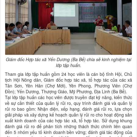
Giám đốc Hợp tác xã Yến Dương (Ba Bể) chia sẻ kinh nghiệm tại
lớp tập huấn.
Tham gia lớp tập huấn gồm 24 học viên là cán bộ tỉnh Hội, Chủ
tịch Hội Nông dân, Giám đốc hợp tác xã, tổ hợp tác của các xã
Tân Sơn, Yên Hân (Chợ Mới), Yên Phong, Phương Viên (Chợ
Đồn); Yến Dương, Thượng Giáo, Mỹ Phương, Địa Linh (Ba Bể).
Tại lớp tập huấn các học viên được truyền đạt kỹ năng, kiến thức
về sự cần thiết của quản lý rủi ro, quy trình đánh giá và quản lý
rủi ro bao gồm: Nhận diện, xếp hạng, đánh giá rủi ro, lựa chọn
giải pháp và xây dựng kế hoạch quản lý rủi ro cho hoạt động sản
xuất kinh doanh của các hợp tác xã, tổ hợp tác. Sử dụng khung
đánh giá rủi ro để phân tích những thách thức chính liên quan
đến 5 nhóm yếu tố kinh doanh bền vững; đánh giá tác động của