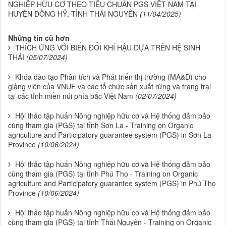
NGHIỆP HỮU CƠ THEO TIÊU CHUẨN PGS VIỆT NAM TẠI
HUYỆN ĐỒNG HỶ, TỈNH THÁI NGUYÊN
(11/04/2025)
Những tin cũ hơn
THÍCH ỨNG VỚI BIẾN ĐỔI KHÍ HẬU DỰA TRÊN HỆ SINH
THÁI
(05/07/2024)
Khóa đào tạo Phân tích và Phát triển thị trường (MA&D) cho
giảng viên của VNUF và các tổ chức sản xuất rừng và trang trại
tại các tỉnh miền núi phía bắc Việt Nam
(02/07/2024)
Hội thảo tập huấn Nông nghiệp hữu cơ và Hệ thống đảm bảo
cùng tham gia (PGS) tại tỉnh Sơn La - Training on Organic
agriculture and Participatory guarantee system (PGS) in Sơn La
Province
(10/06/2024)
Hội thảo tập huấn Nông nghiệp hữu cơ và Hệ thống đảm bảo
cùng tham gia (PGS) tại tỉnh Phú Thọ - Training on Organic
agriculture and Participatory guarantee system (PGS) in Phú Thọ
Province
(10/06/2024)
Hội thảo tập huấn Nông nghiệp hữu cơ và Hệ thống đảm bảo
cùng tham gia (PGS) tại tỉnh Thái Nguyên - Training on Organic