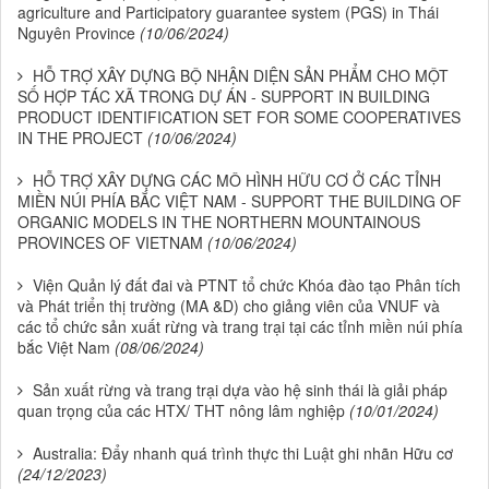
agriculture and Participatory guarantee system (PGS) in Thái
Nguyên Province
(10/06/2024)
HỖ TRỢ XÂY DỰNG BỘ NHẬN DIỆN SẢN PHẨM CHO MỘT
SỐ HỢP TÁC XÃ TRONG DỰ ÁN - SUPPORT IN BUILDING
PRODUCT IDENTIFICATION SET FOR SOME COOPERATIVES
IN THE PROJECT
(10/06/2024)
HỖ TRỢ XÂY DỰNG CÁC MÔ HÌNH HỮU CƠ Ở CÁC TỈNH
MIỀN NÚI PHÍA BẮC VIỆT NAM - SUPPORT THE BUILDING OF
ORGANIC MODELS IN THE NORTHERN MOUNTAINOUS
PROVINCES OF VIETNAM
(10/06/2024)
Viện Quản lý đất đai và PTNT tổ chức Khóa đào tạo Phân tích
và Phát triển thị trường (MA &D) cho giảng viên của VNUF và
các tổ chức sản xuất rừng và trang trại tại các tỉnh miền núi phía
bắc Việt Nam
(08/06/2024)
Sản xuất rừng và trang trại dựa vào hệ sinh thái là giải pháp
quan trọng của các HTX/ THT nông lâm nghiệp
(10/01/2024)
Australia: Đẩy nhanh quá trình thực thi Luật ghi nhãn Hữu cơ
(24/12/2023)