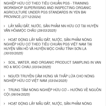
NGHIỆP HỮU CƠ THEO TIÊU CHUẨN PGS - TRAINING
WORKSHOP SUPERVISING AND INSPECTING ORGANIC
AGRICULTURE UNDER PGS STANDARDS IN YEN BAI
PROVINCE
(27/12/2024)
LẤY MẪU ĐẤT, NƯỚC, SẢN PHẨM NN HỮU CƠ TẠI HUYỆN
VÂN HỒ&MỘC CHÂU
(29/03/2025)
HOẠT ĐỘNG LẤY MẪU ĐẤT, NƯỚC, SẢN PHẨM NÔNG
NGHIỆP HỮU CƠ THEO TIÊU CHUẨN PGS VIỆT NAM TẠI
HUYỆN VÂN HỒ VÀ HUYỆN MỘC CHÂU TỈNH SƠN LA
(30/03/2025)
SOIL, WATER, AND ORGANIC PRODUCT SAMPLING IN VAN
HO & MOC CHAU
(03/04/2025)
NGƯỜI TRUYỀN CẢM HỨNG VÀ THẮP LỬA CHO NÔNG
NGHIỆP HỮU CƠ VIỆT NAM
(03/04/2025)
TRUNG TÂM NÔNG NGHIỆP HỮU CƠ – HƯỚNG VỀ NGUỒN
CỘI
(06/04/2025)
HOẠT ĐỘNG LẤY MẪU ĐẤT, NƯỚC, SẢN PHẨM NÔNG