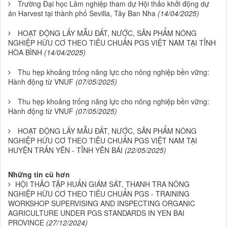
Trường Đại học Lâm nghiệp tham dự Hội thảo khởi động dự
án Harvest tại thành phố Sevilla, Tây Ban Nha
(14/04/2025)
HOẠT ĐỘNG LẤY MẪU ĐẤT, NƯỚC, SẢN PHẨM NÔNG
NGHIỆP HỮU CƠ THEO TIÊU CHUẨN PGS VIỆT NAM TẠI TỈNH
HÒA BÌNH
(14/04/2025)
Thu hẹp khoảng trống năng lực cho nông nghiệp bền vững:
Hành động từ VNUF
(07/05/2025)
Thu hẹp khoảng trống năng lực cho nông nghiệp bền vững:
Hành động từ VNUF
(07/05/2025)
HOẠT ĐỘNG LẤY MẪU ĐẤT, NƯỚC, SẢN PHẨM NÔNG
NGHIỆP HỮU CƠ THEO TIÊU CHUẨN PGS VIỆT NAM TẠI
HUYỆN TRẤN YÊN - TỈNH YÊN BÁI
(22/05/2025)
Những tin cũ hơn
HỘI THẢO TẬP HUẤN GIÁM SÁT, THANH TRA NÔNG
NGHIỆP HỮU CƠ THEO TIÊU CHUẨN PGS - TRAINING
WORKSHOP SUPERVISING AND INSPECTING ORGANIC
AGRICULTURE UNDER PGS STANDARDS IN YEN BAI
PROVINCE
(27/12/2024)