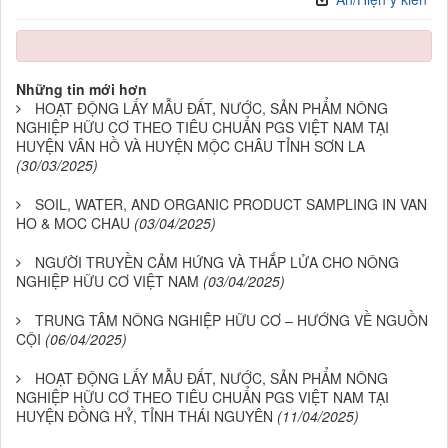
Những tin mới hơn
HOẠT ĐỘNG LẤY MẪU ĐẤT, NƯỚC, SẢN PHẨM NÔNG
NGHIỆP HỮU CƠ THEO TIÊU CHUẨN PGS VIỆT NAM TẠI
HUYỆN VÂN HỒ VÀ HUYỆN MỘC CHÂU TỈNH SƠN LA
(30/03/2025)
SOIL, WATER, AND ORGANIC PRODUCT SAMPLING IN VAN
HO & MOC CHAU
(03/04/2025)
NGƯỜI TRUYỀN CẢM HỨNG VÀ THẮP LỬA CHO NÔNG
NGHIỆP HỮU CƠ VIỆT NAM
(03/04/2025)
TRUNG TÂM NÔNG NGHIỆP HỮU CƠ – HƯỚNG VỀ NGUỒN
CỘI
(06/04/2025)
HOẠT ĐỘNG LẤY MẪU ĐẤT, NƯỚC, SẢN PHẨM NÔNG
NGHIỆP HỮU CƠ THEO TIÊU CHUẨN PGS VIỆT NAM TẠI
HUYỆN ĐỒNG HỶ, TỈNH THÁI NGUYÊN
(11/04/2025)