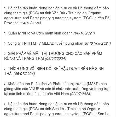
Hội thảo tập huấn Nông nghiệp hữu cơ và Hệ thống đảm bảo
cùng tham gia (PGS) tại tỉnh Yên Bái - Training on Organic
agriculture and Participatory guarantee system (PGS) in Yên Bái
Province
(14/12/2024)
Quản lý rủi ro và ươm mầm kinh doanh
(06/10/2024)
Công ty TNHH MTV MLEAD tuyển dụng nhân sự
(01/08/2024)
GIẢI PHÁP VỀ MẶT THỊ TRƯỜNG CHO CÁC SẢN PHẨM
RỪNG VÀ TRANG TRẠI
(06/07/2024)
THÍCH ỨNG VỚI BIẾN ĐỔI KHÍ HẬU DỰA TRÊN HỆ SINH
THÁI
(05/07/2024)
Khóa đào tạo Phân tích và Phát triển thị trường (MA&D) cho
giảng viên của VNUF và các tổ chức sản xuất rừng và trang trại
tại các tỉnh miền núi phía bắc Việt Nam
(02/07/2024)
Hội thảo tập huấn Nông nghiệp hữu cơ và Hệ thống đảm bảo
cùng tham gia (PGS) tại tỉnh Sơn La - Training on Organic
agriculture and Participatory guarantee system (PGS) in Sơn La