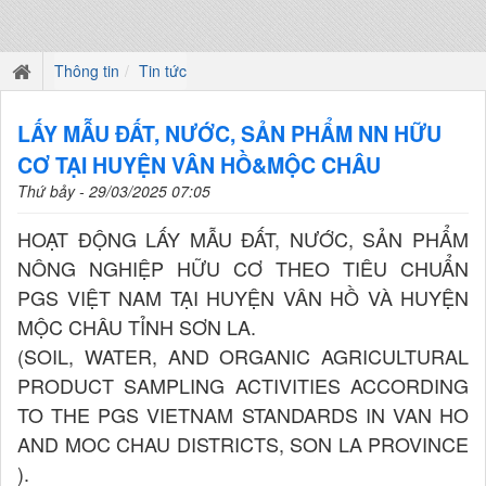
Thông tin
Tin tức
LẤY MẪU ĐẤT, NƯỚC, SẢN PHẨM NN HỮU
CƠ TẠI HUYỆN VÂN HỒ&MỘC CHÂU
Thứ bảy - 29/03/2025 07:05
HOẠT ĐỘNG LẤY MẪU ĐẤT, NƯỚC, SẢN PHẨM
NÔNG NGHIỆP HỮU CƠ THEO TIÊU CHUẨN
PGS VIỆT NAM TẠI HUYỆN VÂN HỒ VÀ HUYỆN
MỘC CHÂU TỈNH SƠN LA.
(SOIL, WATER, AND ORGANIC AGRICULTURAL
PRODUCT SAMPLING ACTIVITIES ACCORDING
TO THE PGS VIETNAM STANDARDS IN VAN HO
AND MOC CHAU DISTRICTS, SON LA PROVINCE
).