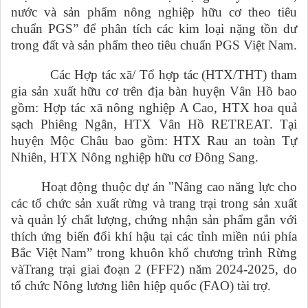
nước và sản phẩm nông nghiệp hữu cơ theo tiêu
chuẩn PGS” để phân tích các kim loại nặng tồn dư
trong đất và sản phẩm theo tiêu chuẩn PGS Việt Nam.
Các Hợp tác xã/ Tổ hợp tác (HTX/THT) tham
gia sản xuất hữu cơ trên địa bàn huyện Vân Hồ bao
gồm: Hợp tác xã nông nghiệp A Cao, HTX hoa quả
sạch Phiêng Ngân, HTX Vân Hồ RETREAT. Tại
huyện Mộc Châu bao gồm: HTX Rau an toàn Tự
Nhiên, HTX Nông nghiệp hữu cơ Đông Sang.
Hoạt động thuộc dự án "Nâng cao năng lực cho
các tổ chức sản xuất rừng và trang trại trong sản xuất
và quản lý chất lượng, chứng nhận sản phẩm gắn với
thích ứng biến đổi khí hậu tại các tỉnh miền núi phía
Bắc Việt Nam” trong khuôn khổ chương trình Rừng
vàTrang trại giai đoạn 2 (FFF2) năm 2024-2025, do
tổ chức Nông lương liên hiệp quốc (FAO) tài trợ.