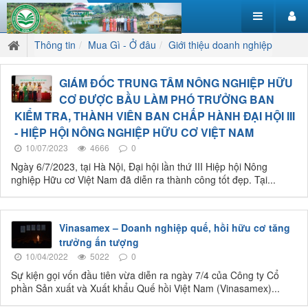
Thông tin
Mua Gì - Ở đâu
Giới thiệu doanh nghiệp
GIÁM ĐỐC TRUNG TÂM NÔNG NGHIỆP HỮU
CƠ ĐƯỢC BẦU LÀM PHÓ TRƯỞNG BAN
KIỂM TRA, THÀNH VIÊN BAN CHẤP HÀNH ĐẠI HỘI III
- HIỆP HỘI NÔNG NGHIỆP HỮU CƠ VIỆT NAM
10/07/2023
4666
0
Ngày 6/7/2023, tại Hà Nội, Đại hội lần thứ III Hiệp hội Nông
nghiệp Hữu cơ Việt Nam đã diễn ra thành công tốt đẹp. Tại...
Vinasamex – Doanh nghiệp quế, hồi hữu cơ tăng
trưởng ấn tượng
10/04/2022
5022
0
Sự kiện gọi vốn đầu tiên vừa diễn ra ngày 7/4 của Công ty Cổ
phần Sản xuất và Xuất khẩu Quế hồi Việt Nam (Vinasamex)...