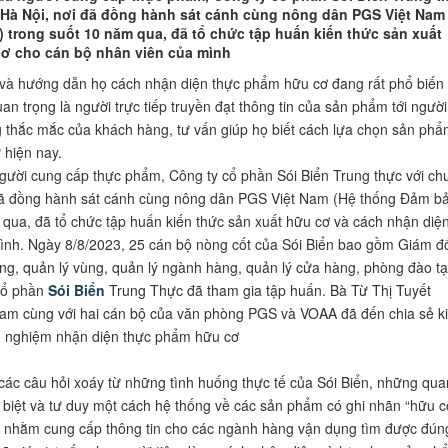
 Hà Nội, nơi đã đồng hành sát cánh cùng nông dân PGS Việt Nam
 trong suốt 10 năm qua, đã tổ chức tập huấn kiến thức sản xuất
ơ cho cán bộ nhân viên của mình
ng và hướng dẫn họ cách nhận diện thực phẩm hữu cơ đang rất phổ biến
uan trọng là người trực tiếp truyền đạt thông tin của sản phẩm tới người
g thắc mắc của khách hàng, tư vấn giúp họ biết cách lựa chọn sản ph
 hiện nay.
gười cung cấp thực phẩm, Công ty cổ phần Sói Biển Trung thực với ch
đã đồng hành sát cánh cùng nông dân PGS Việt Nam (Hệ thống Đảm b
 qua, đã tổ chức tập huấn kiến thức sản xuất hữu cơ và cách nhận diệ
ình. Ngày 8/8/2023, 25 cán bộ nòng cốt của Sói Biển bao gồm Giám đ
ợng, quản lý vùng, quản lý ngành hàng, quản lý cửa hàng, phòng đào tạ
Cổ phần
Sói Biển
Trung Thực đã tham gia tập huấn. Bà Từ Thị Tuyết
am cùng với hai cán bộ của văn phòng PGS và VOAA đã đến chia sẻ k
nh nghiệm nhận diện thực phẩm hữu cơ
 các câu hỏi xoáy từ những tình huống thực tế của Sói Biển, những qua
biệt và tư duy một cách hệ thống về các sản phẩm có ghi nhãn “hữu c
ẻ, nhằm cung cấp thông tin cho các ngành hàng vận dụng tìm được đún