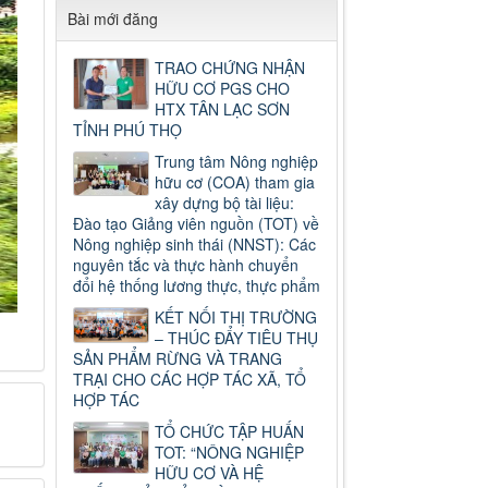
Bài mới đăng
TRAO CHỨNG NHẬN
HỮU CƠ PGS CHO
HTX TÂN LẠC SƠN
TỈNH PHÚ THỌ
Trung tâm Nông nghiệp
hữu cơ (COA) tham gia
xây dựng bộ tài liệu:
Đào tạo Giảng viên nguồn (TOT) về
Nông nghiệp sinh thái (NNST): Các
nguyên tắc và thực hành chuyển
đổi hệ thống lương thực, thực phẩm
KẾT NỐI THỊ TRƯỜNG
– THÚC ĐẨY TIÊU THỤ
SẢN PHẨM RỪNG VÀ TRANG
TRẠI CHO CÁC HỢP TÁC XÃ, TỔ
HỢP TÁC
TỔ CHỨC TẬP HUẤN
TOT: “NÔNG NGHIỆP
HỮU CƠ VÀ HỆ