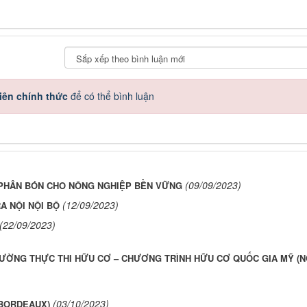
iên chính thức
để có thể bình luận
(09/09/2023)
Ủ PHÂN BÓN CHO NÔNG NGHIỆP BỀN VỮNG
(12/09/2023)
A NỘI NỘI BỘ
(22/09/2023)
ƯỜNG THỰC THI HỮU CƠ – CHƯƠNG TRÌNH HỮU CƠ QUỐC GIA MỸ (N
(03/10/2023)
(BORDEAUX)