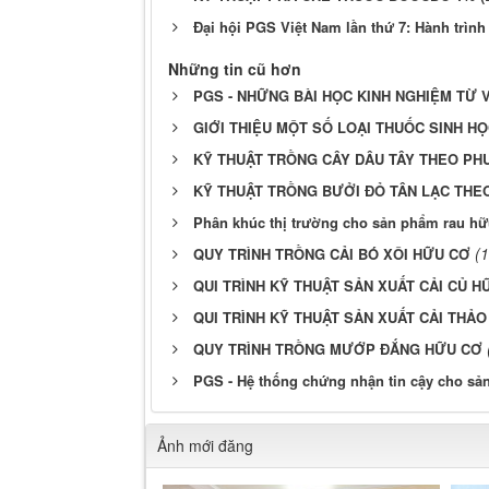
Đại hội PGS Việt Nam lần thứ 7: Hành trìn
Những tin cũ hơn
PGS - NHỮNG BÀI HỌC KINH NGHIỆM TỪ 
GIỚI THIỆU MỘT SỐ LOẠI THUỐC SINH H
KỸ THUẬT TRỒNG CÂY DÂU TÂY THEO P
KỸ THUẬT TRỒNG BƯỞI ĐỎ TÂN LẠC TH
Phân khúc thị trường cho sản phẩm rau h
(
QUY TRÌNH TRỒNG CẢI BÓ XÔI HỮU CƠ
QUI TRÌNH KỸ THUẬT SẢN XUẤT CẢI CỦ H
QUI TRÌNH KỸ THUẬT SẢN XUẤT CẢI THẢ
QUY TRÌNH TRỒNG MƯỚP ĐẮNG HỮU CƠ
PGS - Hệ thống chứng nhận tin cậy cho sa
Ảnh mới đăng