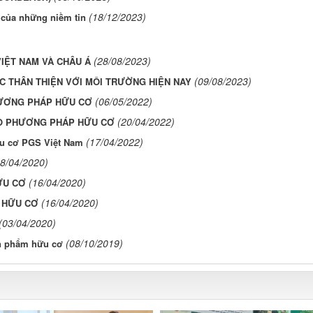
(18/12/2023)
h của những niềm tin
(28/08/2023)
VIỆT NAM VÀ CHÂU Á
(09/08/2023)
ỌC THÂN THIỆN VỚI MÔI TRƯỜNG HIỆN NAY
(06/05/2022)
HƯƠNG PHÁP HỮU CƠ
(20/04/2022)
EO PHƯƠNG PHÁP HỮU CƠ
(17/04/2022)
ữu cơ PGS Việt Nam
18/04/2020)
(16/04/2020)
ỮU CƠ
(16/04/2020)
O HỮU CƠ
(03/04/2020)
(08/10/2019)
̉n phẩm hữu cơ