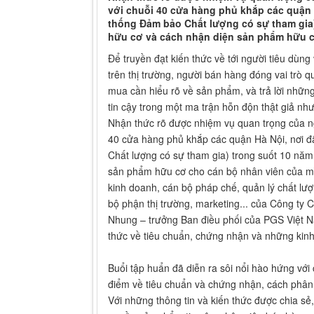
với chuỗi 40 cửa hàng phủ khắp các quận
thống Đảm bảo Chất lượng có sự tham gia)
hữu cơ và cách nhận diện sản phẩm hữu c
Để truyền đạt kiến thức về tới người tiêu dù
trên thị trường, người bán hàng đóng vai trò q
mua cần hiểu rõ về sản phẩm, và trả lời nhữn
tin cậy trong một ma trận hỗn độn thật giả như
Nhận thức rõ được nhiệm vụ quan trọng của n
40 cửa hàng phủ khắp các quận Hà Nội, nơi 
Chất lượng có sự tham gia) trong suốt 10 năm
sản phẩm hữu cơ cho cán bộ nhân viên của m
kinh doanh, cán bộ pháp chế, quản lý chất lư
bộ phận thị trường, marketing... của Công ty 
Nhung – trưởng Ban điều phối của PGS Việt N
thức về tiêu chuẩn, chứng nhận và những ki
Buổi tập huẩn đã diễn ra sôi nổi hào hứng với
điểm về tiêu chuẩn và chứng nhận, cách phân 
Với những thông tin và kiến thức được chia s