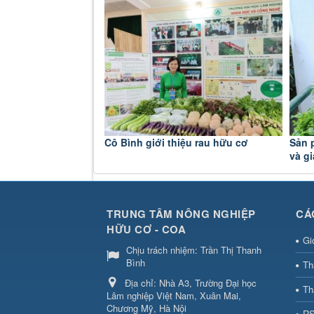
Cô Bình giới thiệu rau hữu cơ
Sản 
và g
TRUNG TÂM NÔNG NGHIỆP
CÁ
HỮU CƠ - COA
Gi
Chịu trách nhiệm:
Trần Thị Thanh
Bình
Th
Địa chỉ:
Nhà A3, Trường Đại học
Th
Lâm nghiệp Việt Nam, Xuân Mai,
Chương Mỹ, Hà Nội
RS