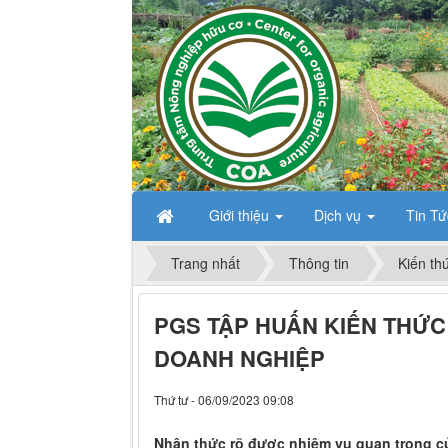
Giới thiệu
Dịch vụ
Tin T
Trang nhất
Thông tin
Kiến th
PGS TẬP HUẤN KIẾN THỨ
DOANH NGHIỆP
Thứ tư - 06/09/2023 09:08
Nhận thức rõ được nhiệm vụ quan trọng c