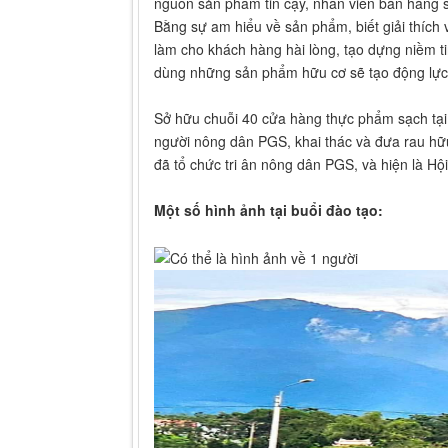
nguồn sản phẩm tin cậy, nhân viên bán hàng s
Bằng sự am hiểu về sản phẩm, biết giải thích v
làm cho khách hàng hài lòng, tạo dựng niềm ti
dùng những sản phẩm hữu cơ sẽ tạo động lực
Sở hữu chuỗi 40 cửa hàng thực phẩm sạch tại 
người nông dân PGS, khai thác và đưa rau hữu
đã tổ chức tri ân nông dân PGS, và hiện là Hộ
Một số hình ảnh tại buổi đào tạo: