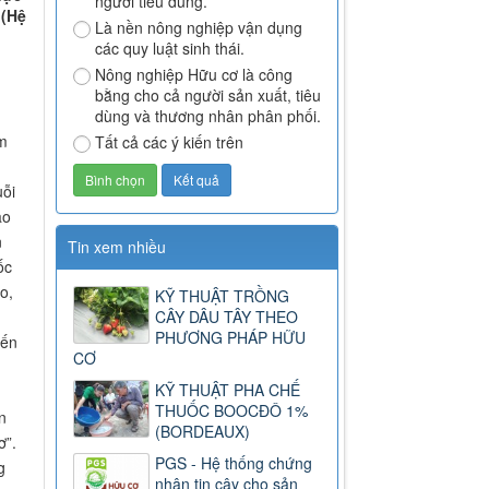
người tiêu dùng.
 (Hệ
Là nền nông nghiệp vận dụng
các quy luật sinh thái.
Nông nghiệp Hữu cơ là công
bằng cho cả người sản xuất, tiêu
dùng và thương nhân phân phối.
ẩm
Tất cả các ý kiến trên
uỗi
ảo
n
Tin xem nhiều
ốc
o,
KỸ THUẬT TRỒNG
CÂY DÂU TÂY THEO
PHƯƠNG PHÁP HỮU
iến
CƠ
KỸ THUẬT PHA CHẾ
THUỐC BOOCĐÔ 1%
n
(BORDEAUX)
ơ”.
PGS - Hệ thống chứng
g
nhận tin cậy cho sản