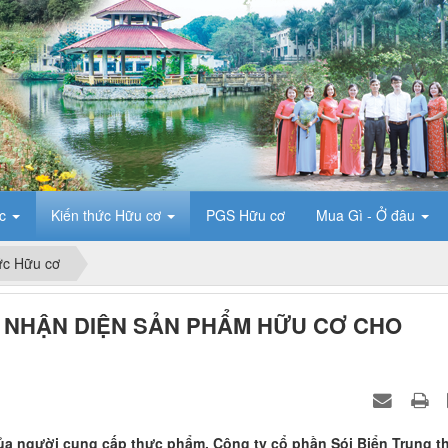
ức
Kiến thức Hữu cơ
PGS Hữu cơ
Mua Gì - Ở đâu
ức Hữu cơ
C NHẬN DIỆN SẢN PHẨM HỮU CƠ CHO
ủa người cung cấp thực phẩm, Công ty cổ phần Sói Biển Trung t