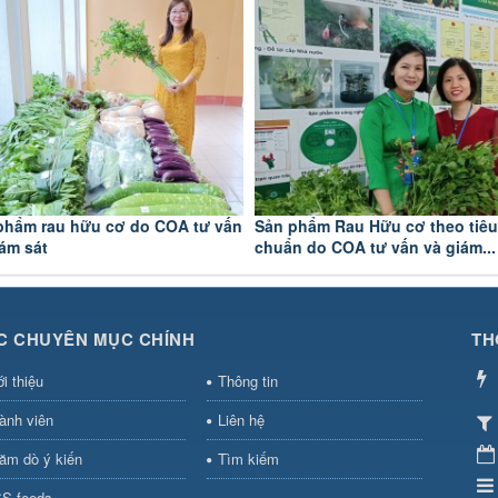
phẩm rau hữu cơ do COA tư vấn
Sản phẩm Rau Hữu cơ theo tiêu
iám sát
chuẩn do COA tư vấn và giám...
C CHUYÊN MỤC CHÍNH
TH
ới thiệu
Thông tin
ành viên
Liên hệ
ăm dò ý kiến
Tìm kiếm
S-feeds