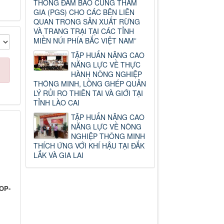
THỐNG ĐẢM BẢO CÙNG THAM
GIA (PGS) CHO CÁC BÊN LIÊN
QUAN TRONG SẢN XUẤT RỪNG
VÀ TRANG TRẠI TẠI CÁC TỈNH
MIỀN NÚI PHÍA BẮC VIỆT NAM”
TẬP HUẤN NÂNG CAO
NĂNG LỰC VỀ THỰC
HÀNH NÔNG NGHIỆP
THÔNG MINH, LỒNG GHÉP QUẢN
LÝ RỦI RO THIÊN TAI VÀ GIỚI TẠI
TỈNH LÀO CAI
TẬP HUẤN NÂNG CAO
NĂNG LỰC VỀ NÔNG
NGHIỆP THÔNG MINH
THÍCH ỨNG VỚI KHÍ HẬU TẠI ĐẮK
LẮK VÀ GIA LAI
OP-