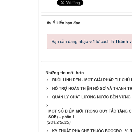
Ý kiến bạn đọc
Bạn cần đăng nhập với tư cách là
Thành v
Những tin mới hơn
RUỒI LÍNH ĐEN - MỘT GIẢI PHÁP TỰ CH
HỖ TRỢ HOÀN THIỆN HỒ SƠ VÀ THANH TR
QUẢN LÝ CHẤT LƯỢNG NƯỚC BỀN VỮNG
MỘT SỐ ĐIỂM MỚI TRONG QUY TẮC TĂNG C
SOE) – phần 1
(26/09/2023)
KỸ THUẬT PHA CHẾ THUỐC BOOCĐÔ 1% 