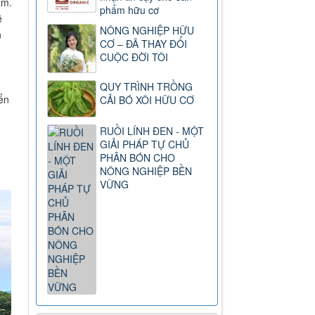
ẩm.
phẩm hữu cơ
ẽ
NÔNG NGHIỆP HỮU
n
CƠ – ĐÃ THAY ĐỔI
CUỘC ĐỜI TÔI
QUY TRÌNH TRỒNG
ển
CẢI BÓ XÔI HỮU CƠ
RUỒI LÍNH ĐEN - MỘT
GIẢI PHÁP TỰ CHỦ
PHÂN BÓN CHO
NÔNG NGHIỆP BỀN
VỮNG